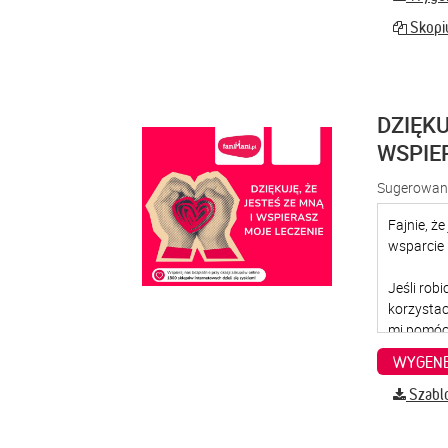
Skopiu
DZIĘKU
WSPIE
Sugerowana
WYGENE
Szabl