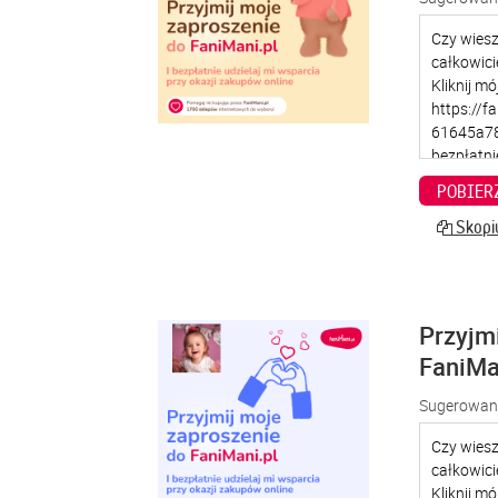
POBIER
Skopiu
Przyjm
FaniMa
Sugerowana