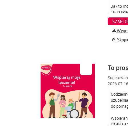
SZABLO
Wygene
Skopiu
To pro
Sugerowana
2026-07-16