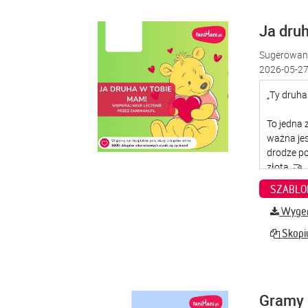
Ja dru
Sugerowana
2026-05-27
SZABLO
Wygene
Skopiu
Gramy 