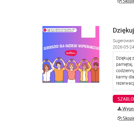
Skopiu
Dzięku
Sugerowana
2026-05-24
SZABLO
Wygene
Skopiu