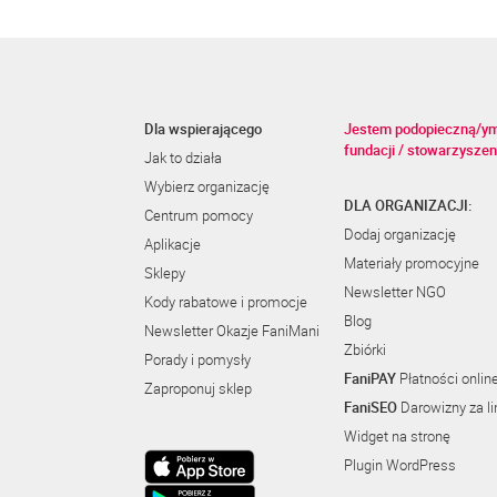
Dla wspierającego
Jestem podopieczną/y
fundacji / stowarzyszen
Jak to działa
Wybierz organizację
DLA ORGANIZACJI:
Centrum pomocy
Dodaj organizację
Aplikacje
Materiały promocyjne
Sklepy
Newsletter NGO
Kody rabatowe i promocje
Blog
Newsletter Okazje FaniMani
Zbiórki
Porady i pomysły
FaniPAY
Płatności onlin
Zaproponuj sklep
FaniSEO
Darowizny za li
Widget na stronę
Plugin WordPress