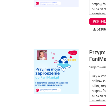
Szabl
Przyjm
FaniMa
Sugerowana