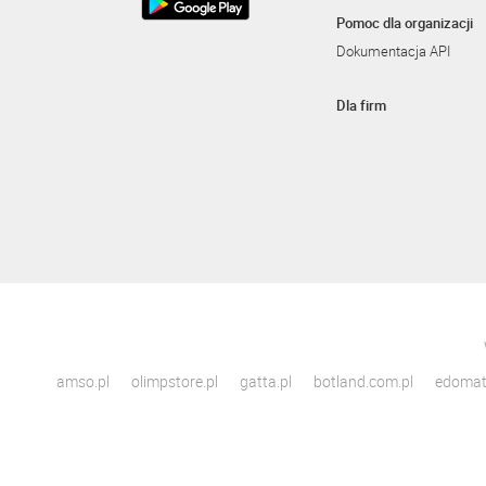
Pomoc dla organizacji
Dokumentacja API
Dla firm
amso.pl
olimpstore.pl
gatta.pl
botland.com.pl
edomato