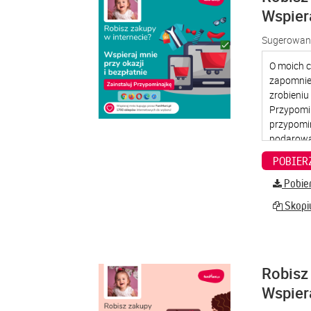
Wspier
Sugerowana
Pobier
Skopiu
Robisz 
Wspier