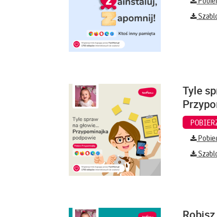
Pobier
Szabl
Tyle sp
Przypo
Pobier
Szabl
Robisz 