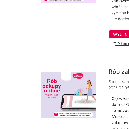
WYGENE
Skopiu
Rób za
Sugerowana
2026-03-05