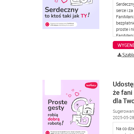
WYGENE
Szabl
Udostę
że fani
dla Two
Sugerowana
2025-05-28