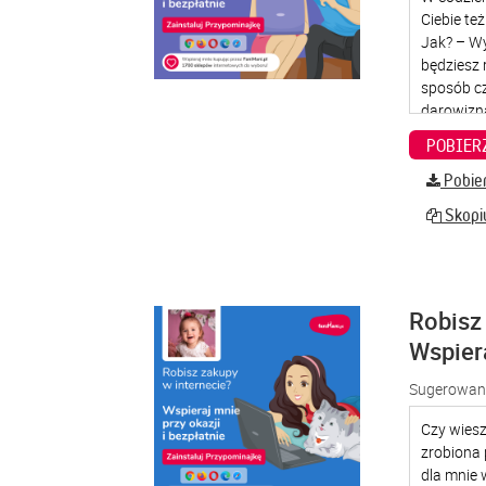
Pobier
Skopiu
Robisz 
Wspier
Sugerowana