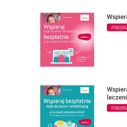
Wspiera
POBIER
Wspiera
leczeni
POBIER