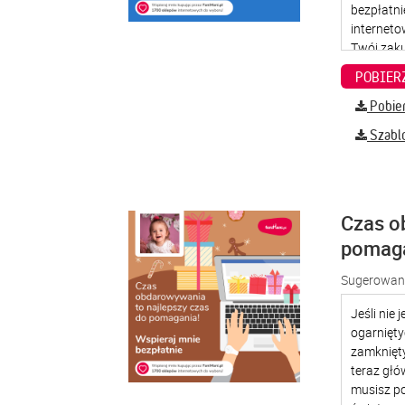
Pobier
Szabl
Czas o
pomag
Sugerowana