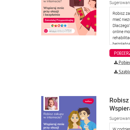
Sugerowana
Pobier
Szabl
Robisz 
Wspier
Sugerowana