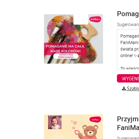
Pomaga
Sugerowana
WYGENE
Szabl
Przyjm
FaniMa
Sugerowana