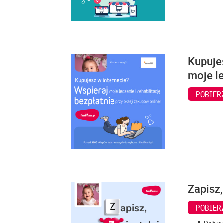
Kupuje
moje le
POBIER
Zapisz,