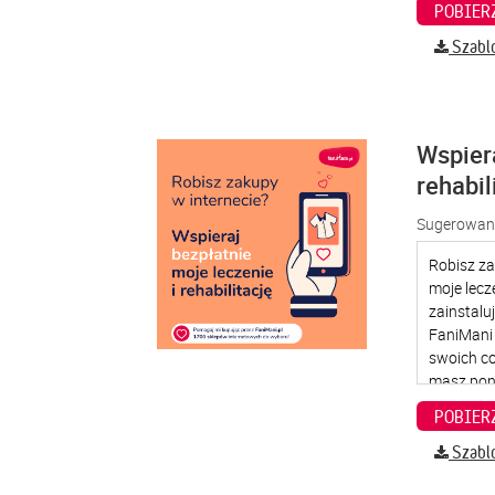
Szabl
Wspier
rehabil
Sugerowana
Szabl