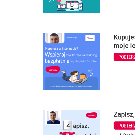
Kupuje
moje le
POBIER
Zapisz,