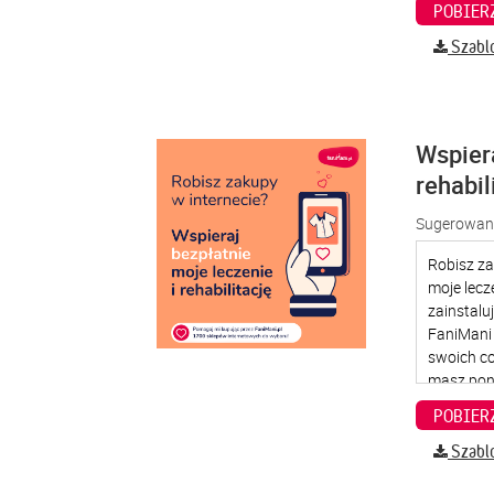
Szabl
Wspier
rehabil
Sugerowana
Szabl