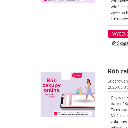
WYGENE
Skopiu
Rób za
Sugerowana
2026-03-05