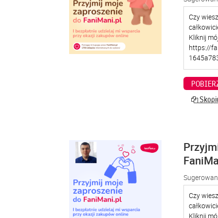
POBIER
Skopiu
Przyjm
FaniMa
Sugerowana