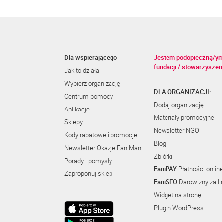
Dla wspierającego
Jestem podopieczną/y
fundacji / stowarzyszen
Jak to działa
Wybierz organizację
DLA ORGANIZACJI:
Centrum pomocy
Dodaj organizację
Aplikacje
Materiały promocyjne
Sklepy
Newsletter NGO
Kody rabatowe i promocje
Blog
Newsletter Okazje FaniMani
Zbiórki
Porady i pomysły
FaniPAY
Płatności onlin
Zaproponuj sklep
FaniSEO
Darowizny za li
Widget na stronę
Plugin WordPress