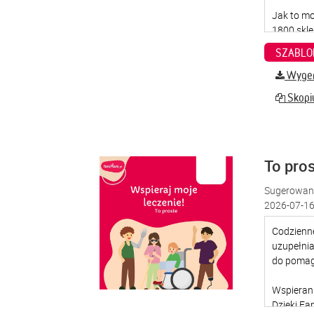
SZABLO
Wygene
Skopiu
To pro
Sugerowana
2026-07-16