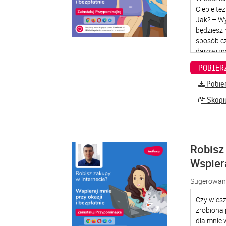
Pobier
Skopiu
Robisz 
Wspier
Sugerowana