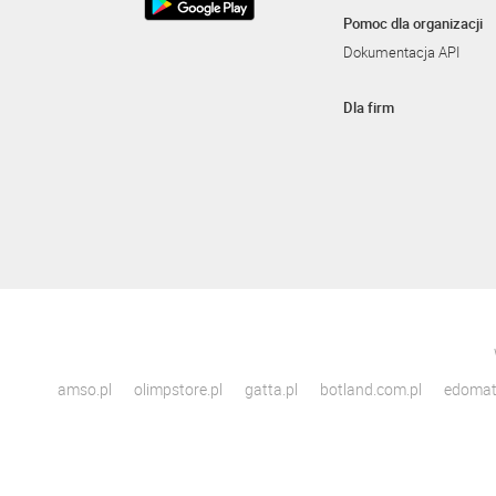
Pomoc dla organizacji
Dokumentacja API
Dla firm
amso.pl
olimpstore.pl
gatta.pl
botland.com.pl
edomato