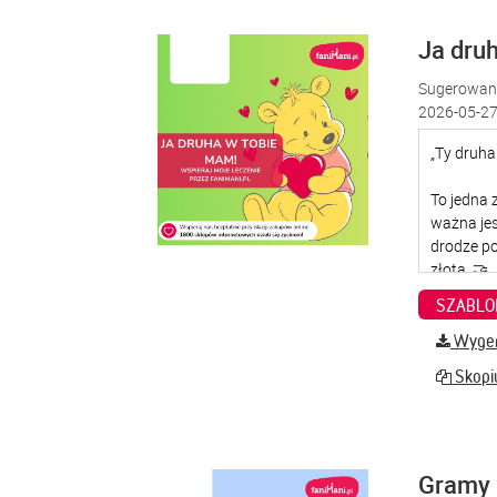
Ja dru
Sugerowana
2026-05-27
SZABLO
Wygene
Skopiu
Gramy 