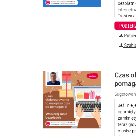
Pobier
Szabl
Czas o
pomag
Sugerowana