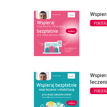
Wspiera
POBIER
Wspiera
leczeni
POBIER