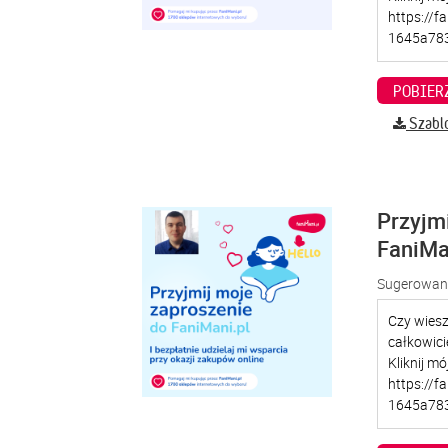
Szabl
Przyjm
FaniMa
Sugerowana