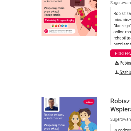
Sugerowana
Pobier
Szabl
Robisz 
Wspier
Sugerowana