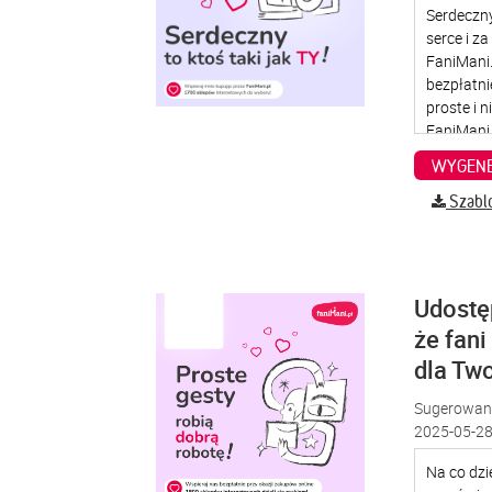
WYGENE
Szabl
Udostę
że fani
dla Two
Sugerowana
2025-05-28