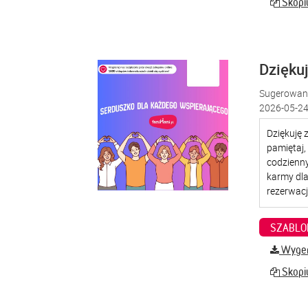
Skopiu
Dzięku
Sugerowana
2026-05-24
SZABLO
Wygene
Skopiu