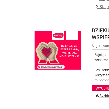
Skopiu
DZIĘKU
WSPIE
Sugerowana
WYGENE
Szabl