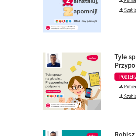
Pobier
Szabl
Tyle sp
Przypo
Pobier
Szabl
Robisz 