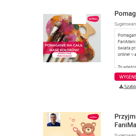
Pomaga
Sugerowana
WYGENE
Szabl
Przyjm
FaniMa
Sugerowana