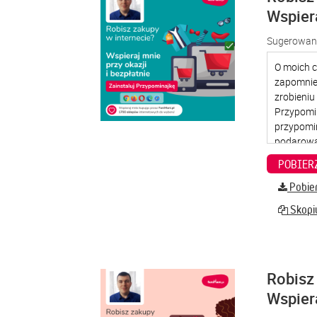
Wspier
Sugerowana
Pobier
Skopiu
Robisz 
Wspier