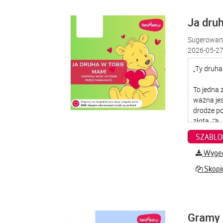
Ja dru
Sugerowana
2026-05-27
SZABLO
Wygene
Skopiu
Gramy 