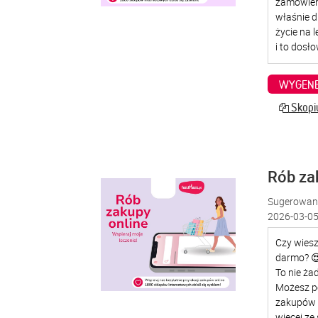
WYGENE
Skopiu
Rób za
Sugerowana
2026-03-05