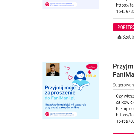
Szabl
Przyjm
FaniMa
Sugerowana