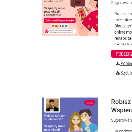
Sugerowana
Pobier
Szabl
Robisz 
Wspier
Sugerowana