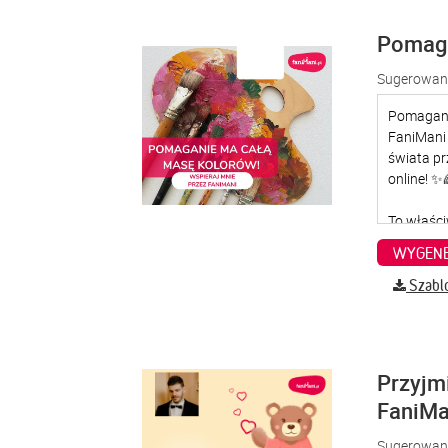
Pomaga
Sugerowana
WYGENE
Szabl
Przyjm
FaniMa
Sugerowana