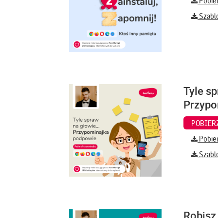
Pobier
Szabl
Tyle sp
Przypo
Pobier
Szabl
Robisz 