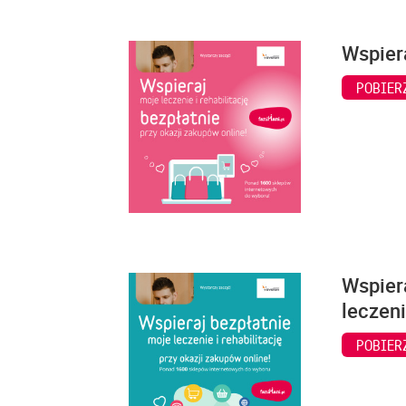
Wspiera
POBIER
Wspiera
leczeni
POBIER