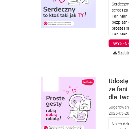
WYGENE
Szabl
Udostę
że fani
dla Two
Sugerowana
2025-05-28