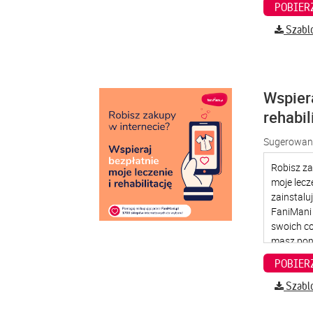
Szabl
Wspier
rehabil
Sugerowana
Szabl