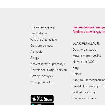
Dla wspierającego
Jestem podopieczną/y
fundacji / stowarzyszen
Jak to działa
Wybierz organizację
DLA ORGANIZACJI:
Centrum pomocy
Dodaj organizację
Aplikacje
Materiały promocyjne
Sklepy
Newsletter NGO
Kody rabatowe i promocje
Blog
Newsletter Okazje FaniMani
Zbiórki
Porady i pomysły
FaniPAY
Płatności onlin
Zaproponuj sklep
FaniSEO
Darowizny za li
Widget na stronę
Plugin WordPress