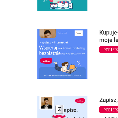
Kupuje
moje le
POBIER
Zapisz,