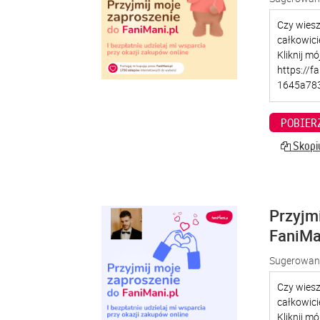
POBIER
Skopiu
Przyjm
FaniMa
Sugerowana