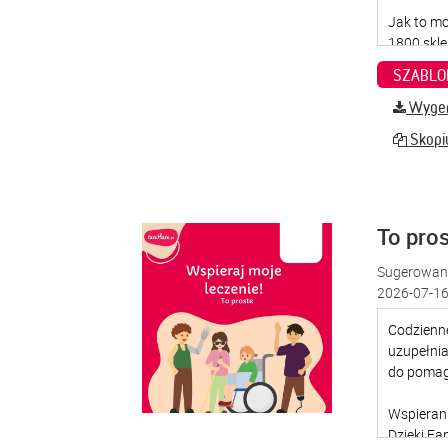
SZABLO
Wygene
Skopiu
To pro
Sugerowana
2026-07-16