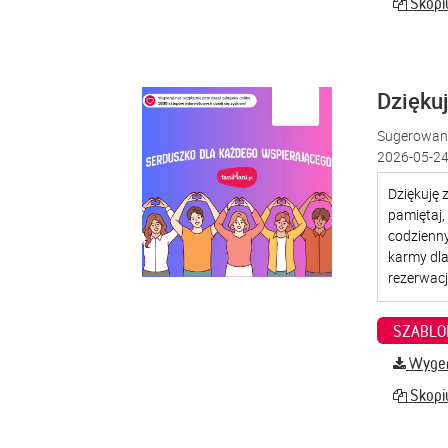
Skopiu
Dzięku
Sugerowana
2026-05-24
SZABLO
Wygene
Skopiu