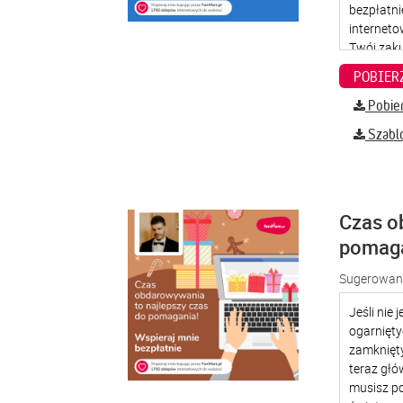
Pobier
Szabl
Czas o
pomag
Sugerowana