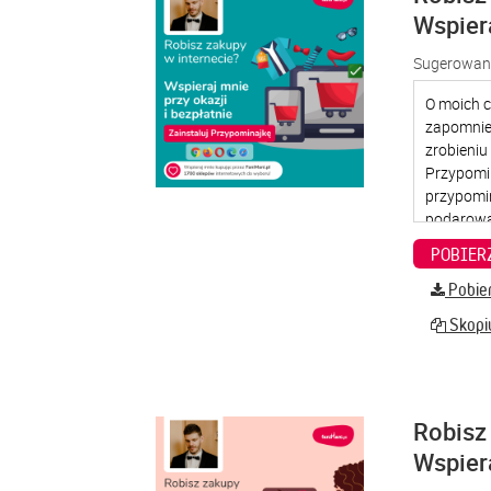
Wspier
Sugerowana
Pobier
Skopiu
Robisz 
Wspier