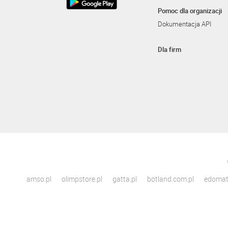
Pomoc dla organizacji
Dokumentacja API
Dla firm
amso.pl
olimpstore.pl
gatta.pl
botland.com.pl
edomato