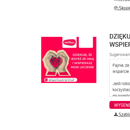
Skopiu
DZIĘKU
WSPIE
Sugerowana
WYGENE
Szabl