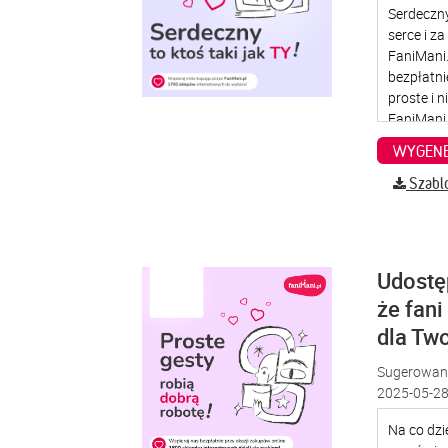
WYGENE
Szabl
Udostę
że fani
dla Two
Sugerowana
2025-05-28