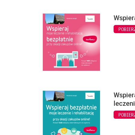
Wspiera
POBIER
Wspiera
leczeni
POBIER