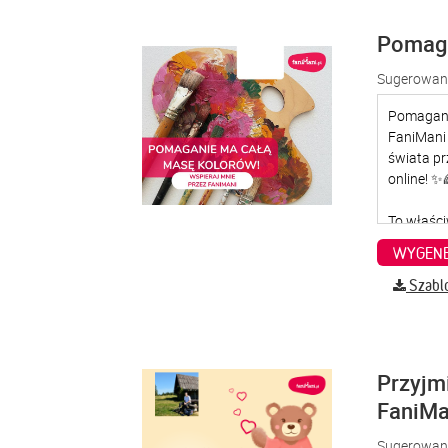
Pomaga
Sugerowana
WYGENE
Szabl
Przyjm
FaniMa
Sugerowana