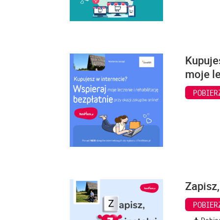
Kupuje
moje le
POBIER
Zapisz,