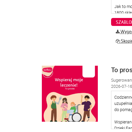
SZABLO
Wygene
Skopiu
To pro
Sugerowana
2026-07-16