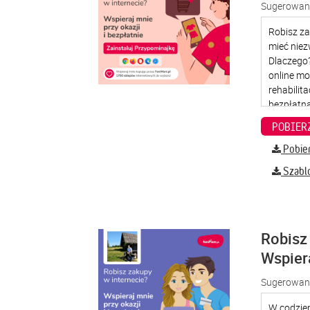
Sugerowana
Pobier
Szabl
Robisz 
Wspier
Sugerowana