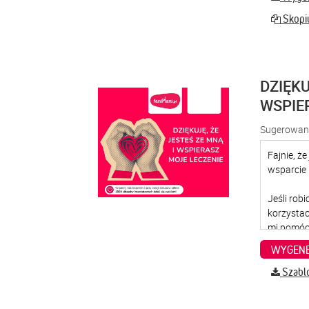
Skopiu
DZIĘKU
WSPIE
Sugerowana
WYGENE
Szabl