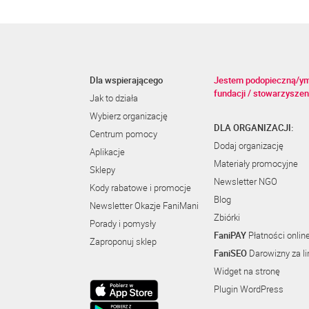
Dla wspierającego
Jestem podopieczną/y
fundacji / stowarzyszen
Jak to działa
Wybierz organizację
DLA ORGANIZACJI:
Centrum pomocy
Dodaj organizację
Aplikacje
Materiały promocyjne
Sklepy
Newsletter NGO
Kody rabatowe i promocje
Blog
Newsletter Okazje FaniMani
Zbiórki
Porady i pomysły
FaniPAY
Płatności onlin
Zaproponuj sklep
FaniSEO
Darowizny za li
Widget na stronę
Plugin WordPress