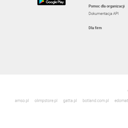
Pomoc dla organizacji
Dokumentacja API
Dla firm
amso.pl
olimpstore.pl
gatta.pl
botland.com.pl
edomato