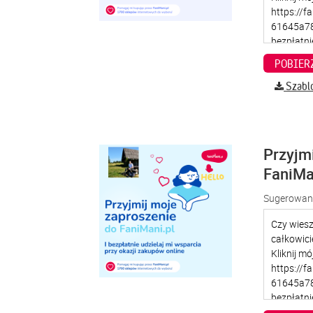
Szabl
Przyjm
FaniMa
Sugerowana