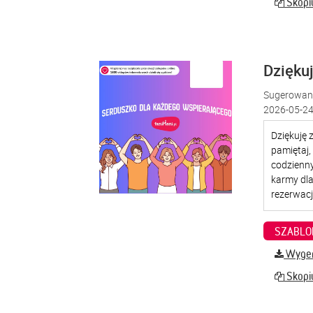
Skopiu
Dzięku
Sugerowana
2026-05-24
SZABLO
Wygene
Skopiu