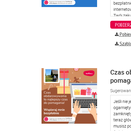
Pobier
Szabl
Czas o
pomag
Sugerowana