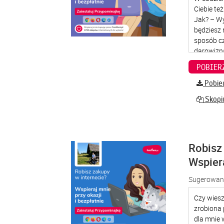
Pobier
Skopiu
Robisz 
Wspier
Sugerowana