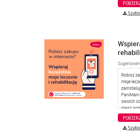
Szabl
Wspier
rehabil
Sugerowana
Szabl