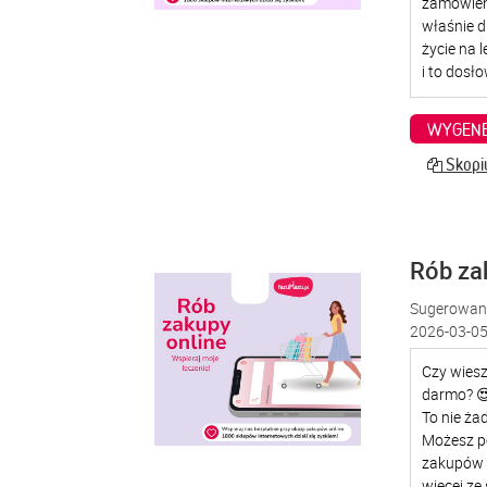
WYGENE
Skopiu
Rób za
Sugerowana
2026-03-05