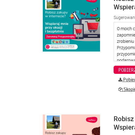
Wspier
Sugerowana
Pobier
Skopiu
Robisz 
Wspier