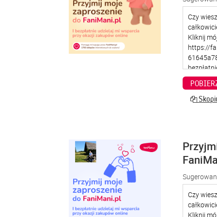
POBIER
Skopiu
Przyjm
FaniMa
Sugerowana