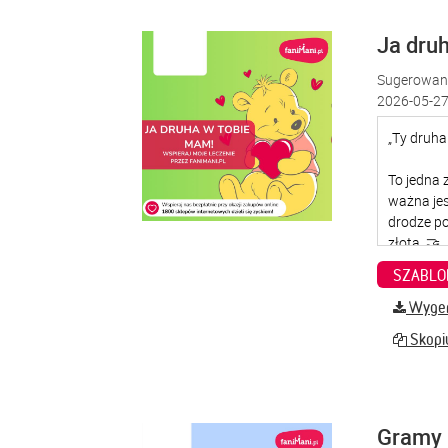
Ja dru
Sugerowana
2026-05-27
SZABLO
Wygene
Skopiu
Gramy 