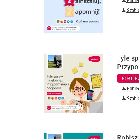
Pobier
Szabl
Tyle sp
Przypo
Pobier
Szabl
Robisz 