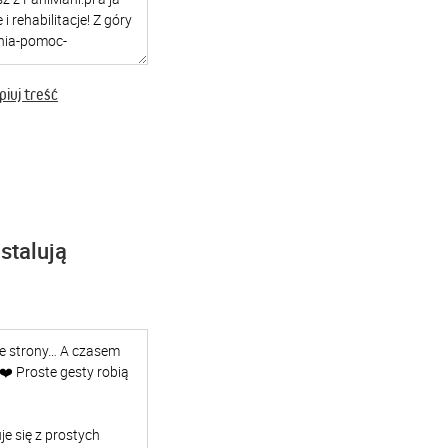
iuj treść
stalują