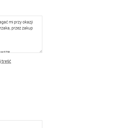
 treść