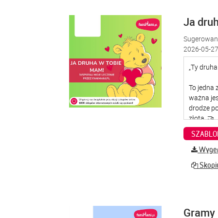
Ja dru
Sugerowana
2026-05-27
SZABLO
Wygene
Skopiu
Gramy 