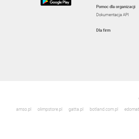
Pomoc dla organizacji
Dokumentacja API
Dla firm
amso.pl
olimpstore.pl
gatta.pl
botland.com.pl
edomato