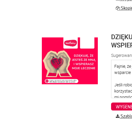
Skopiu
DZIĘKU
WSPIE
Sugerowana
WYGENE
Szabl