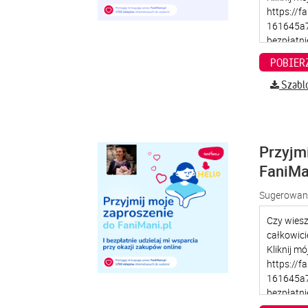
Szabl
Przyjm
FaniMa
Sugerowana