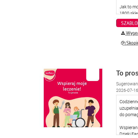
SZABLO
Wygene
Skopiu
To pro
Sugerowana
2026-07-16