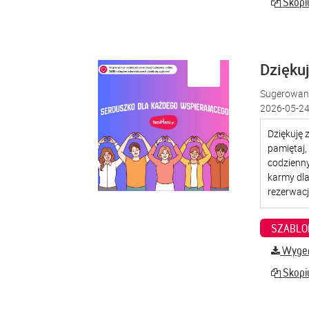
Skopiu
Dzięku
Sugerowana
2026-05-24
SZABLO
Wygene
Skopiu