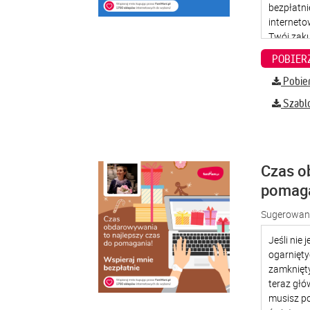
Pobier
Szabl
Czas o
pomag
Sugerowana