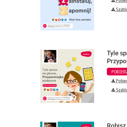
Pobier
Szabl
Tyle sp
Przypo
Pobier
Szabl
Robisz 