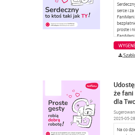
WYGENE
Szabl
Udostę
że fani
dla Two
Sugerowana
2025-05-28