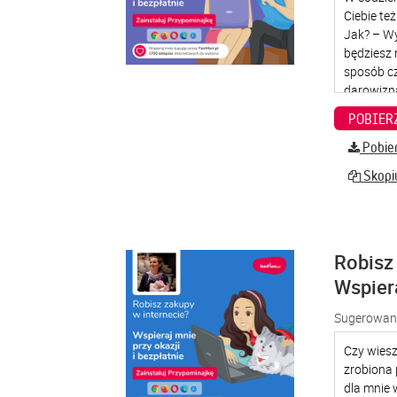
Pobier
Skopiu
Robisz 
Wspier
Sugerowana