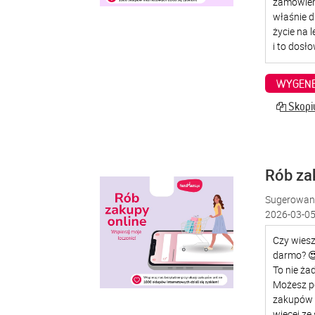
WYGENE
Skopiu
Rób za
Sugerowana
2026-03-05