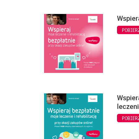
Wspiera
POBIER
Wspiera
leczeni
POBIER