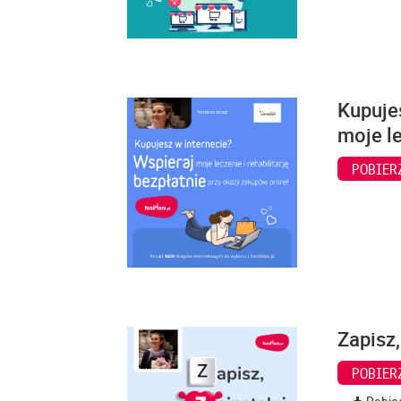
Kupuje
moje le
POBIER
Zapisz,