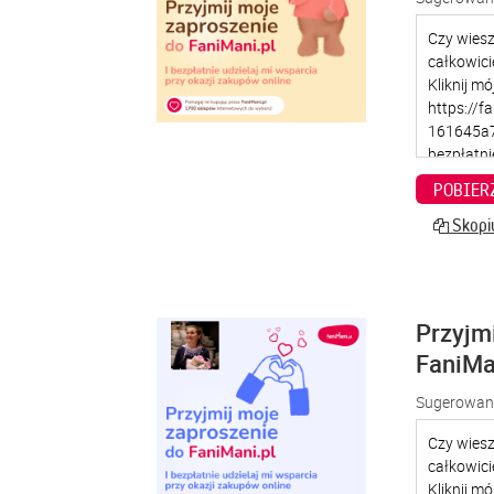
POBIER
Skopiu
Przyjm
FaniMa
Sugerowana