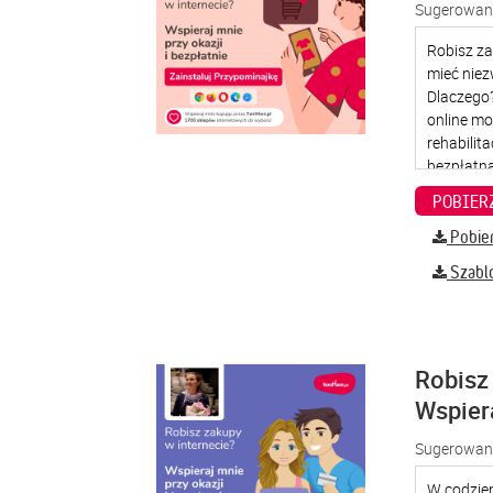
Sugerowana
Pobier
Szabl
Robisz 
Wspier
Sugerowana