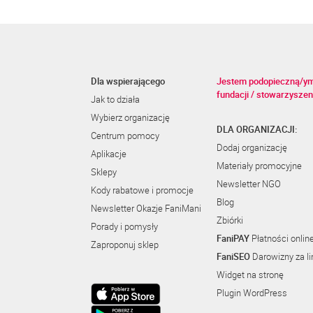
Dla wspierającego
Jestem podopieczną/y
fundacji / stowarzyszen
Jak to działa
Wybierz organizację
DLA ORGANIZACJI:
Centrum pomocy
Dodaj organizację
Aplikacje
Materiały promocyjne
Sklepy
Newsletter NGO
Kody rabatowe i promocje
Blog
Newsletter Okazje FaniMani
Zbiórki
Porady i pomysły
FaniPAY
Płatności onlin
Zaproponuj sklep
FaniSEO
Darowizny za li
Widget na stronę
Plugin WordPress