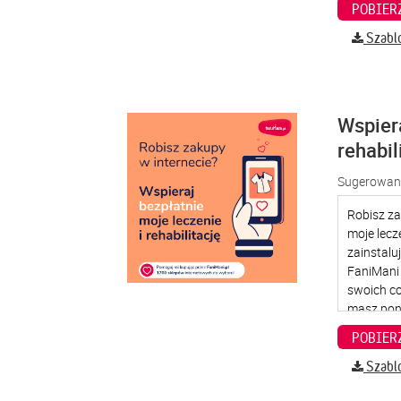
Szabl
Wspier
rehabil
Sugerowana
Szabl