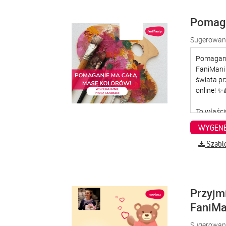
Pomaga
Sugerowana
WYGENE
Szabl
Przyjm
FaniMa
Sugerowana