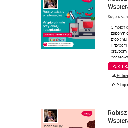
Wspier
Sugerowana
Pobier
Skopiu
Robisz 
Wspier