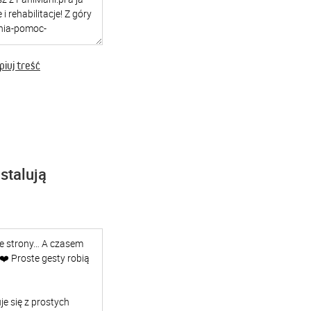
iuj treść
stalują