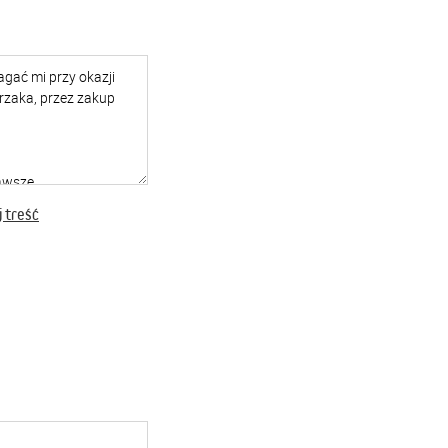
 treść