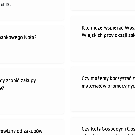
ania.
Kto może wspierać Was
Wiejskich przy okazji z
bankowego Koła?
Czy możemy korzystać z 
my zrobić zakupy
materiałów promocyjny
a?
Czy Koła Gospodyń i Go
rowizny od zakupów