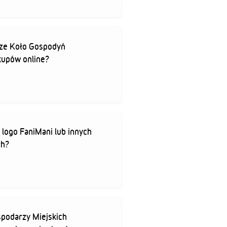
ze Koło Gospodyń
akupów online?
logo FaniMani lub innych
ch?
spodarzy Miejskich