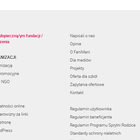
dopieczną/ym fundacji /
Napisali o nas
zenia
Opinie
O FaniMani
NIZACJI:
Dla mediów
nizację
Projekty
promocyjne
Oferta dla szkół
r NGO
Zapytania ofertowe
Kontakt
atności online
Regulamin użytkownika
rowizny za linki
Regulamin beneficjenta
stronę
Regulamin Programu Sprytni Rodzice
rdPress
Standardy ochrony nieletnich