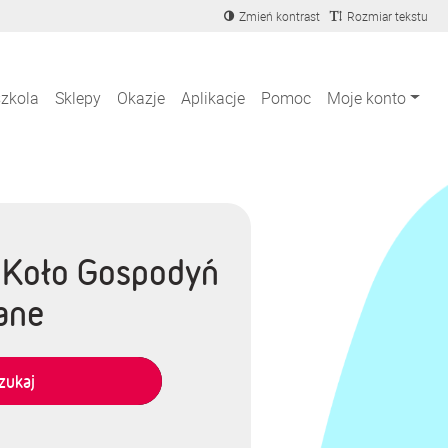
Zmień kontrast
Rozmiar tekstu
szkola
Sklepy
Okazje
Aplikacje
Pomoc
Moje konto
e Koło Gospodyń
wane
zukaj