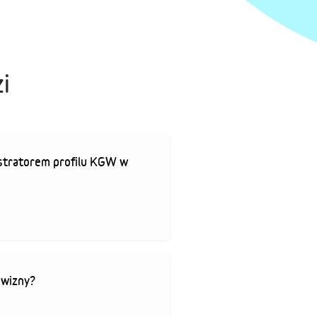
i
stratorem profilu KGW w
owizny?