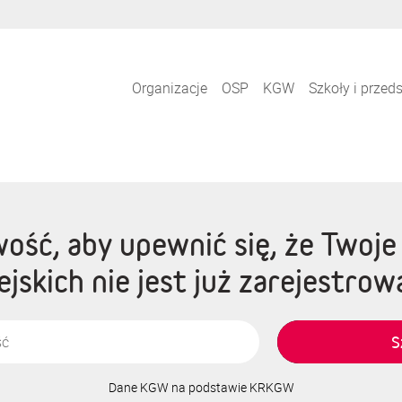
Organizacje
OSP
KGW
Szkoły i przed
ość, aby upewnić się, że Twoj
jskich nie jest już zarejestro
S
Dane KGW na podstawie KRKGW