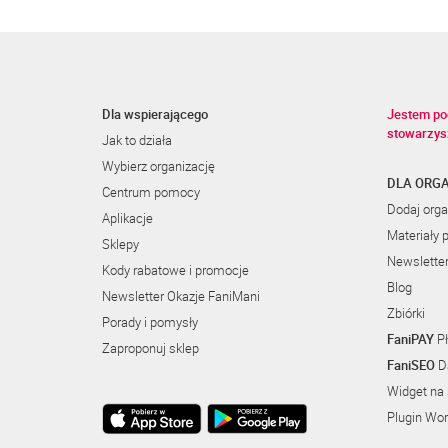
Dla wspierającego
Jestem po
stowarzys
Jak to działa
Wybierz organizację
DLA ORGA
Centrum pomocy
Dodaj orga
Aplikacje
Materiały 
Sklepy
Newslette
Kody rabatowe i promocje
Blog
Newsletter Okazje FaniMani
Zbiórki
Porady i pomysły
FaniPAY
Pł
Zaproponuj sklep
FaniSEO
Da
Widget na 
Plugin Wo