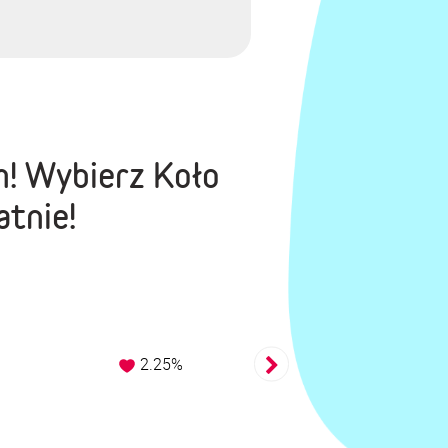
m! Wybierz Koło
atnie!
2.25%
1.75%