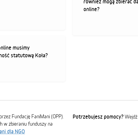
również mogą zbierać d
online?
online musimy
lność statutową Koła?
przez Fundację FaniMani (OPP).
Potrzebujesz pomocy?
Wejdź
ch w zbieraniu funduszy na
ani dla NGO