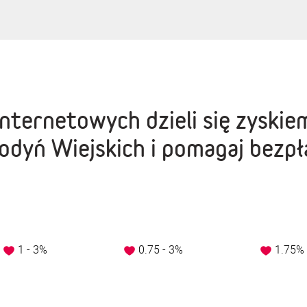
nternetowych dzieli się zyskie
dyń Wiejskich i pomagaj bezpł
1 - 3%
0.75 - 3%
1.75%