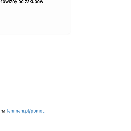
arowizny od zakupów
fanimani.pl/pomoc
 na