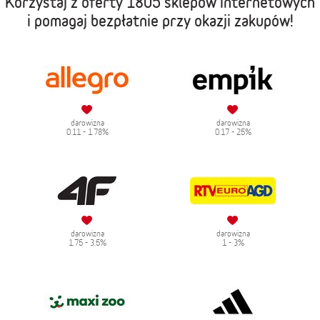
Korzystaj z oferty
1805 sklepów internetowych
i pomagaj bezpłatnie przy okazji zakupów!
darowizna
darowizna
0.11 - 1.78%
0.17 - 25%
darowizna
darowizna
1.75 - 3.5%
1 - 3%