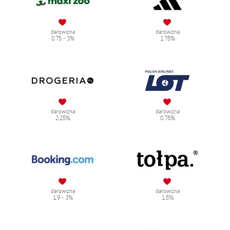
darowizna
darowizna
0.75 - 3%
1.75%
darowizna
darowizna
2.25%
0.75%
darowizna
darowizna
1.9 - 3%
1.5%