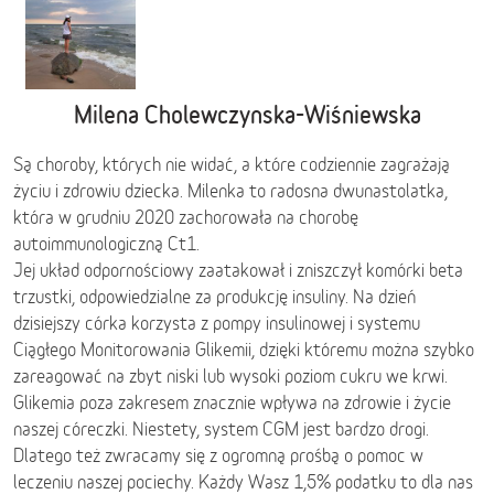
Milena Cholewczynska-Wiśniewska
Są choroby, których nie widać, a które codziennie zagrażają
życiu i zdrowiu dziecka. Milenka to radosna dwunastolatka,
która w grudniu 2020 zachorowała na chorobę
autoimmunologiczną Ct1.
Jej układ odpornościowy zaatakował i zniszczył komórki beta
trzustki, odpowiedzialne za produkcję insuliny. Na dzień
dzisiejszy córka korzysta z pompy insulinowej i systemu
Ciągłego Monitorowania Glikemii, dzięki któremu można szybko
zareagować na zbyt niski lub wysoki poziom cukru we krwi.
Glikemia poza zakresem znacznie wpływa na zdrowie i życie
naszej córeczki. Niestety, system CGM jest bardzo drogi.
Dlatego też zwracamy się z ogromną prośbą o pomoc w
leczeniu naszej pociechy. Każdy Wasz 1,5% podatku to dla nas