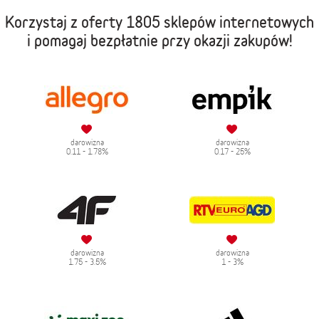
Korzystaj z oferty
1805 sklepów internetowych
i pomagaj bezpłatnie przy okazji zakupów!
darowizna
darowizna
0.11 - 1.78%
0.17 - 25%
darowizna
darowizna
1.75 - 3.5%
1 - 3%