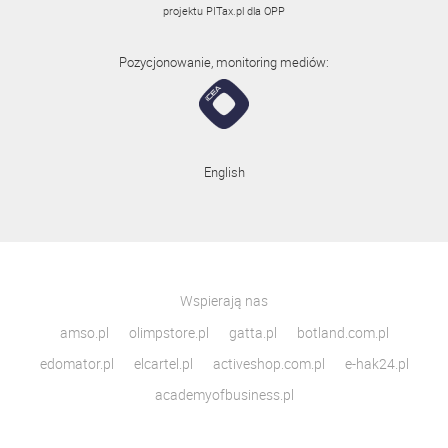
projektu
PITax.pl
dla OPP
Pozycjonowanie, monitoring mediów:
English
Wspierają nas
amso.pl
olimpstore.pl
gatta.pl
botland.com.pl
edomator.pl
elcartel.pl
activeshop.com.pl
e-hak24.pl
academyofbusiness.pl