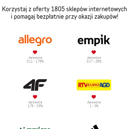
Korzystaj z oferty
1805 sklepów internetowych
i pomagaj bezpłatnie przy okazji zakupów!
darowizna
darowizna
0.11 - 1.78%
0.17 - 25%
darowizna
darowizna
1.75 - 3.5%
1 - 3%