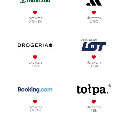
darowizna
darowizna
0.75 - 3%
1.75%
darowizna
darowizna
2.25%
0.75%
darowizna
darowizna
1.9 - 3%
1.5%