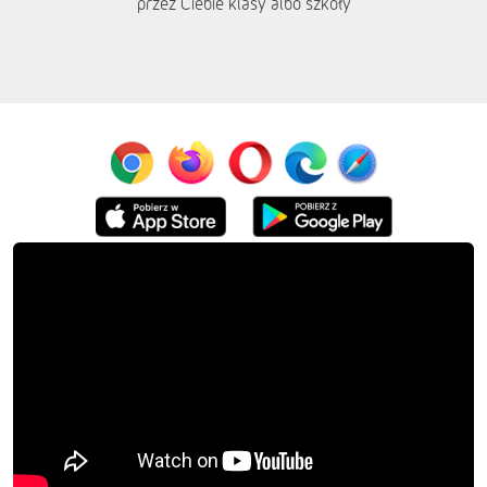
przez Ciebie klasy albo szkoły