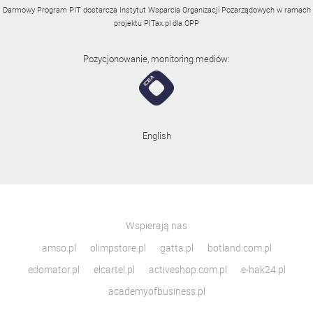
Darmowy Program PIT dostarcza Instytut Wsparcia Organizacji Pozarządowych w ramach
projektu
PITax.pl
dla OPP
Pozycjonowanie, monitoring mediów:
English
Wspierają nas
amso.pl
olimpstore.pl
gatta.pl
botland.com.pl
edomator.pl
elcartel.pl
activeshop.com.pl
e-hak24.pl
academyofbusiness.pl