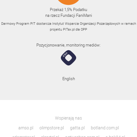
Przekaż 1,5% Podatku
na rzecz Fundacji FaniMani
Darmowy Program PIT dostarcza Instytut Wsparcia Organizacji Pozarządowych w ramach
projektu
PITax.pl
dla OPP
Pozycjonowanie, monitoring mediów:
English
Wspierają nas
amso.pl
olimpstore.pl
gatta.pl
botland.com.pl