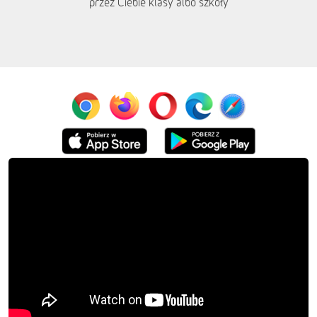
przez Ciebie klasy albo szkoły