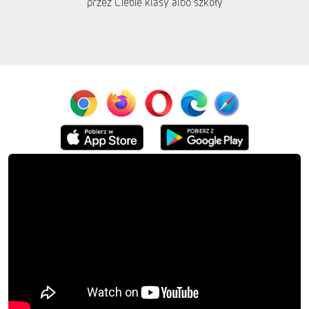
przez Ciebie klasy albo szkoły