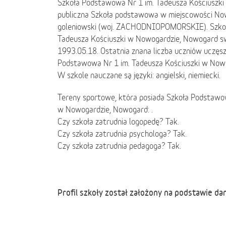
Szkoła Podstawowa Nr 1 im. Tadeusza Kościuszk
publiczna Szkoła podstawowa w miejscowości No
goleniowski (woj. ZACHODNIOPOMORSKIE). Szkoł
Tadeusza Kościuszki w Nowogardzie, Nowogard sw
1993.05.18. Ostatnia znana liczba uczniów uczęs
Podstawowa Nr 1 im. Tadeusza Kościuszki w Now
W szkole nauczane są języki: angielski, niemiecki.
Tereny sportowe, która posiada Szkoła Podstawow
w Nowogardzie, Nowogard: .
Czy szkoła zatrudnia logopedę? Tak.
Czy szkoła zatrudnia psychologa? Tak.
Czy szkoła zatrudnia pedagoga? Tak.
Profil szkoły został założony na podstawie da