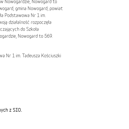
i w Nowogardzie, Nowogard to
wogard, gmina Nowogard, powiat
a Podstawowa Nr 1 im.
oją działalność rozpoczęła
zczających do Szkoła
ogardzie, Nowogard to 569.
a Nr 1 im. Tadeusza Kościuszki
nych z SIO.