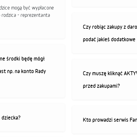
odzice mogą być wypłacone
o rodzica - reprezentanta
Czy robiąc zakupy z da
podać jakieś dodatkowe 
ne środki będę mógł
ast np. na konto Rady
Czy muszę kliknąć AK
przed zakupami?
o dziecka?
Kto prowadzi serwis Fan