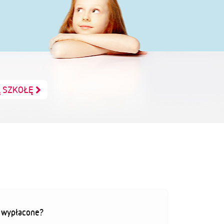
Ą SZKOŁĘ
ą wypłacone?