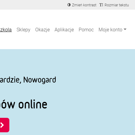
Zmień kontrast
Rozmiar tekstu
szkola
Sklepy
Okazje
Aplikacje
Pomoc
Moje konto
ardzie, Nowogard
pów online