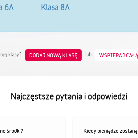
a 6A
Klasa 8A
wojej klasy?
lub
DODAJ NOWĄ KLASĘ
WSPIERAJ CAŁ
Najczęstsze pytania i odpowiedzi
ne środki?
Kiedy pieniądze zostan