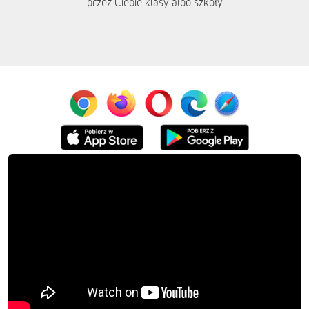
przez Ciebie klasy albo szkoły