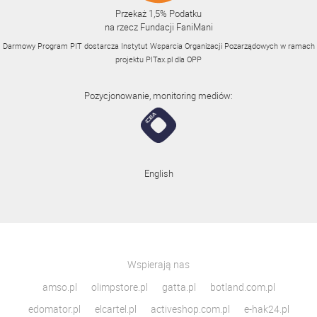
Przekaż 1,5% Podatku
na rzecz Fundacji FaniMani
Darmowy Program PIT dostarcza Instytut Wsparcia Organizacji Pozarządowych w ramach
projektu
PITax.pl
dla OPP
Pozycjonowanie, monitoring mediów:
English
Wspierają nas
amso.pl
olimpstore.pl
gatta.pl
botland.com.pl
edomator.pl
elcartel.pl
activeshop.com.pl
e-hak24.pl