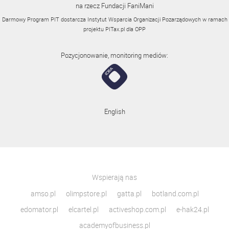
na rzecz Fundacji FaniMani
Darmowy Program PIT dostarcza Instytut Wsparcia Organizacji Pozarządowych w ramach
projektu
PITax.pl
dla OPP
Pozycjonowanie, monitoring mediów:
English
Wspierają nas
amso.pl
olimpstore.pl
gatta.pl
botland.com.pl
edomator.pl
elcartel.pl
activeshop.com.pl
e-hak24.pl
academyofbusiness.pl