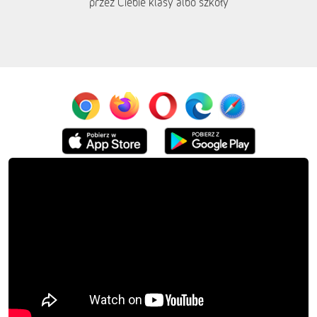
przez Ciebie klasy albo szkoły