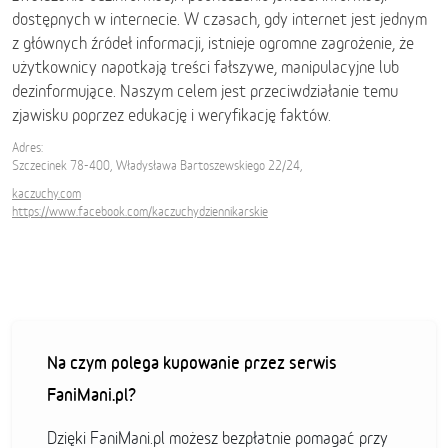
dostępnych w internecie. W czasach, gdy internet jest jednym
z głównych źródeł informacji, istnieje ogromne zagrożenie, że
użytkownicy napotkają treści fałszywe, manipulacyjne lub
dezinformujące. Naszym celem jest przeciwdziałanie temu
zjawisku poprzez edukację i weryfikację faktów.
Adres:
Szczecinek 78-400, Władysława Bartoszewskiego 22/24,
kaczuchy.com
https://www.facebook.com/kaczuchydziennikarskie
Na czym polega kupowanie przez serwis
FaniMani.pl?
Dzięki FaniMani.pl możesz bezpłatnie pomagać przy