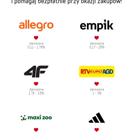
i pomagaj bezpłatnie przy okazji zakupów!
darowizna
darowizna
0.11 - 1.78%
0.17 - 25%
darowizna
darowizna
1.75 - 3.5%
1 - 3%