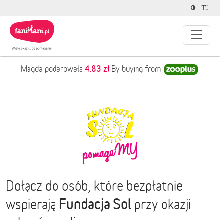
4.83 zł
Magda podarowała
By buying from
Dołącz do osób, które bezpłatnie
Fundacja Sol
wspierają
przy okazji