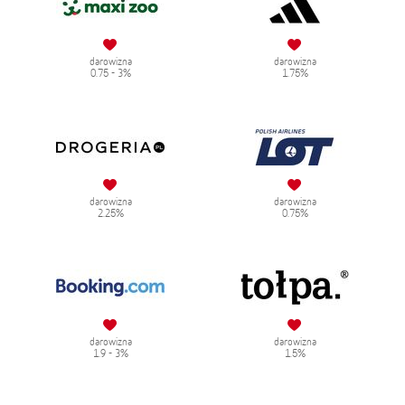
darowizna
darowizna
0.75 - 3%
1.75%
darowizna
darowizna
2.25%
0.75%
darowizna
darowizna
1.9 - 3%
1.5%