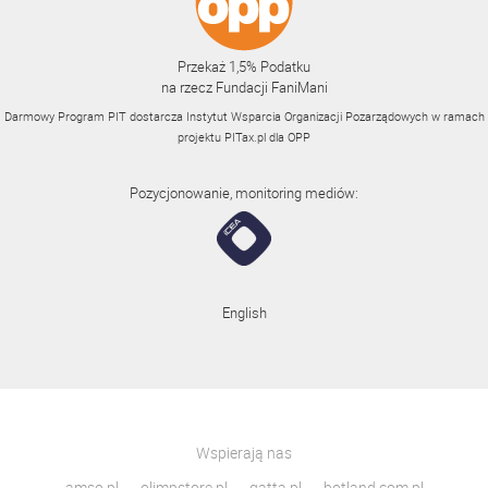
Przekaż 1,5% Podatku
na rzecz Fundacji FaniMani
Darmowy Program PIT dostarcza Instytut Wsparcia Organizacji Pozarządowych w ramach
projektu
PITax.pl
dla OPP
Pozycjonowanie, monitoring mediów:
English
Wspierają nas
amso.pl
olimpstore.pl
gatta.pl
botland.com.pl