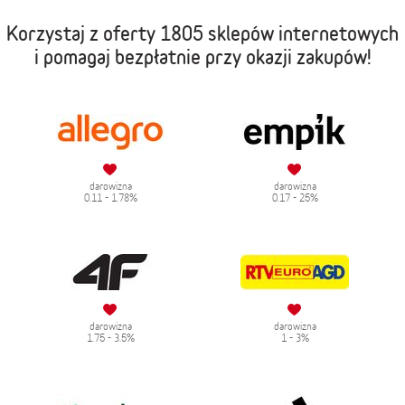
Korzystaj z oferty
1805 sklepów internetowych
i pomagaj bezpłatnie przy okazji zakupów!
darowizna
darowizna
0.11 - 1.78%
0.17 - 25%
darowizna
darowizna
1.75 - 3.5%
1 - 3%