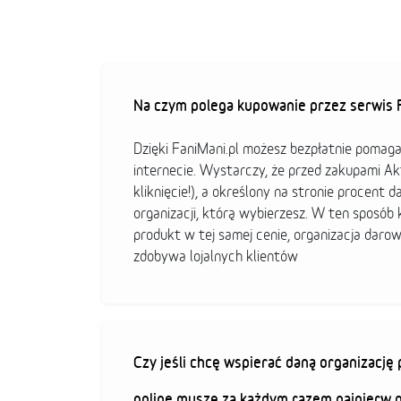
Na czym polega kupowanie przez serwis F
Dzięki FaniMani.pl możesz bezpłatnie pomag
internecie. Wystarczy, że przed zakupami A
kliknięcie!), a określony na stronie procent d
organizacji, którą wybierzesz. W ten sposó
produkt w tej samej cenie, organizacja darow
zdobywa lojalnych klientów
Czy jeśli chcę wspierać daną organizacj
online muszę za każdym razem najpierw 