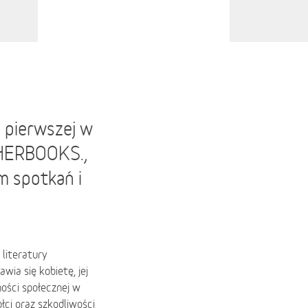
 pierwszej w
j HERBOOKS.,
m spotkań i
literatury
wia się kobietę, jej
ości społecznej w
ci oraz szkodliwości