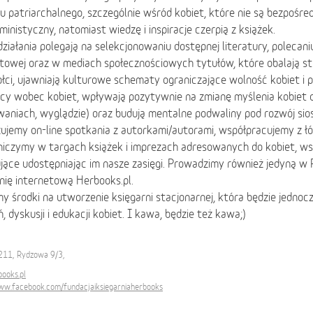
 patriarchalnego, szczególnie wśród kobiet, które nie są bezpośr
ministyczny, natomiast wiedzę i inspiracje czerpią z książek.
ziałania polegają na selekcjonowaniu dostępnej literatury, polecani
etowej oraz w mediach społecznościowych tytułów, które obalają s
łci, ujawniają kulturowe schematy ograniczające wolność kobiet i 
cy wobec kobiet, wpływają pozytywnie na zmianę myślenia kobiet 
aniach, wyglądzie) oraz budują mentalne podwaliny pod rozwój sio
ujemy on-line spotkania z autorkami/autorami, współpracujemy z łód
niczymy w targach książek i imprezach adresowanych do kobiet, ws
jące udostępniając im nasze zasięgi. Prowadzimy również jedyną w 
nię internetową Herbooks.pl.
y środki na utworzenie księgarni stacjonarnej, która będzie jednoc
, dyskusji i edukacji kobiet. I kawa, będzie też kawa;)
211, Rydzowa 9/3,
ooks.pl
ww.facebook.com/fundacjaiksiegarniaherbooks