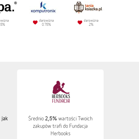
owizna
darowizna
darowizna
.5%
0.75%
2%
 jak
2,5%
Średnio
wartości Twoich
zakupów trafi do Fundacja
Herbooks