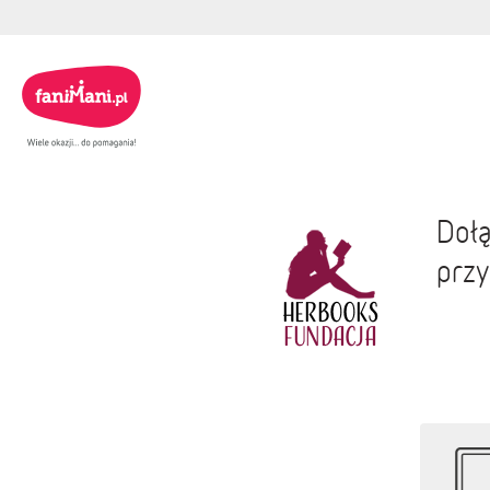
Dołą
przy