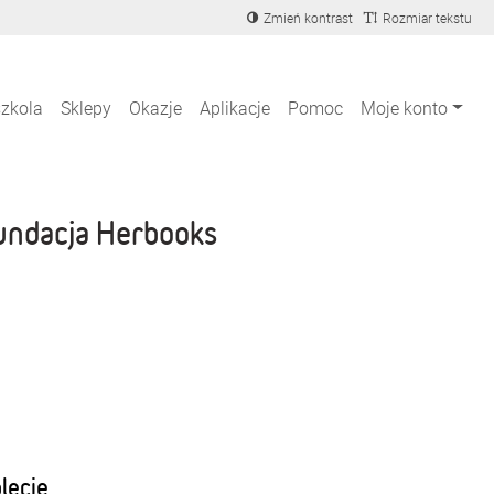
Zmień kontrast
Rozmiar tekstu
szkola
Sklepy
Okazje
Aplikacje
Pomoc
Moje konto
undacja Herbooks
blecie