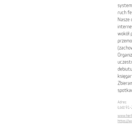
systemu
ruch fe
Nasze d
intern
wokół p
przemo
(zachow
Organiz
uczest
debiutu
księgar
Zbieram
spotkań
Adres:
Łódź 91-
www.herb
https://w