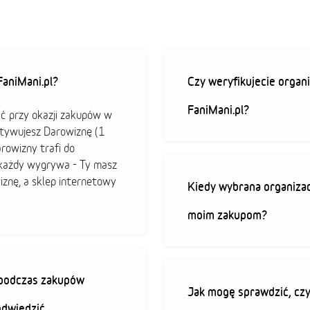
aniMani.pl?
Czy weryfikujecie organi
FaniMani.pl?
ać przy okazji zakupów w
ktywujesz Darowiznę (1
arowizny trafi do
b każdy wygrywa - Ty masz
iznę, a sklep internetowy
Kiedy wybrana organizac
moim zakupom?
ę podczas zakupów
Jak mogę sprawdzić, czy
odwiedzić