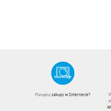
zakupy w Internecie?
W
Planujesz
p
ap