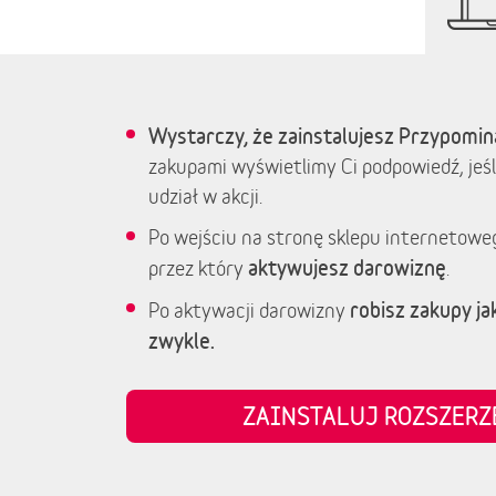
Wystarczy, że zainstalujesz Przypomin
zakupami wyświetlimy Ci podpowiedź, jeśl
udział w akcji.
Po wejściu na stronę sklepu internetowe
aktywujesz darowiznę
przez który
.
robisz zakupy jak
Po aktywacji darowizny
zwykle.
ZAINSTALUJ ROZSZER