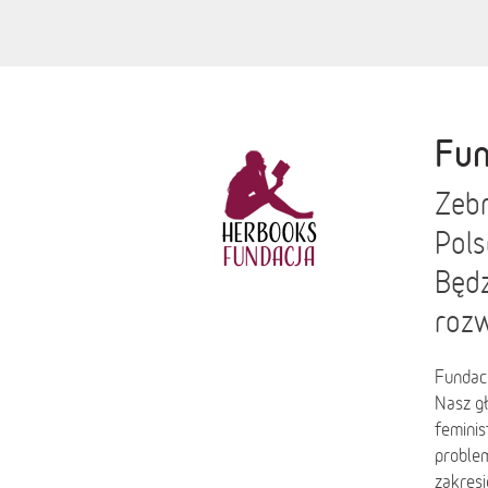
Fun
Zebr
Pols
Będz
rozw
Fundac
Nasz gł
feminis
problem
zakresi