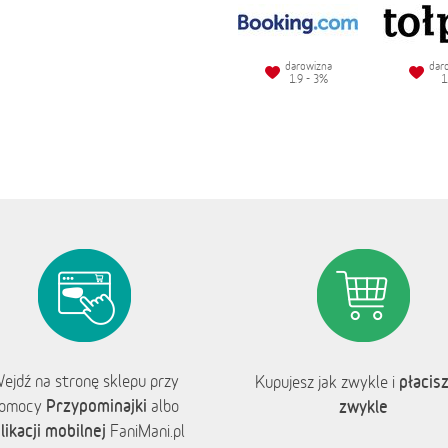
darowizna
dar
1.9 - 3%
1
ejdź na stronę sklepu przy
płacisz
Kupujesz jak zwykle i
Przypominajki
omocy
albo
zwykle
likacji mobilnej
FaniMani.pl