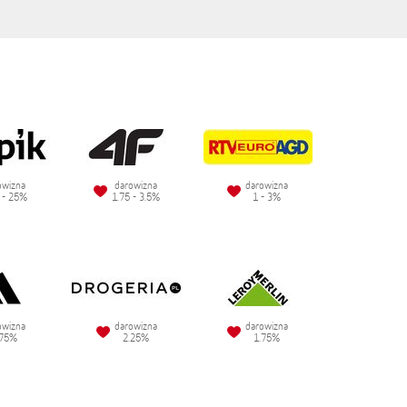
owizna
darowizna
darowizna
 - 25%
1.75 - 3.5%
1 - 3%
owizna
darowizna
darowizna
.75%
2.25%
1.75%