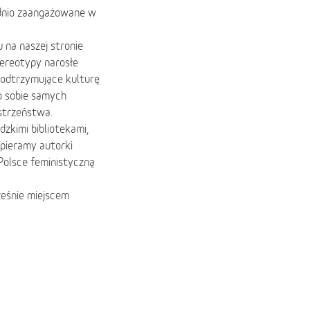
ednio zaangażowane w
u na naszej stronie
tereotypy narosłe
podtrzymujące kulturę
o sobie samych
strzeństwa.
zkimi bibliotekami,
pieramy autorki
Polsce feministyczną
ześnie miejscem