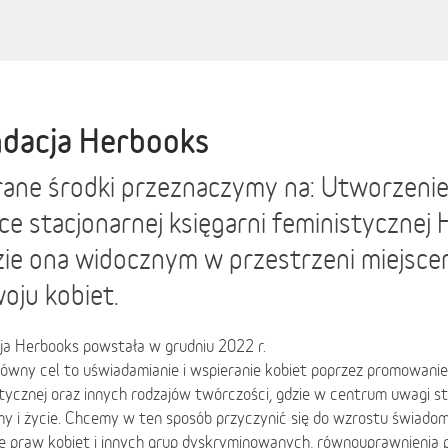
dacja Herbooks
ane środki przeznaczymy na: Utworzenie
ce stacjonarnej księgarni feministyczne
ie ona widocznym w przestrzeni miejsce
oju kobiet.
ja Herbooks powstała w grudniu 2022 r.
ówny cel to uświadamianie i wspieranie kobiet poprzez promowanie 
tycznej oraz innych rodzajów twórczości, gdzie w centrum uwagi sta
y i życie. Chcemy w ten sposób przyczynić się do wzrostu świadom
e praw kobiet i innych grup dyskryminowanych, równouprawnienia pł