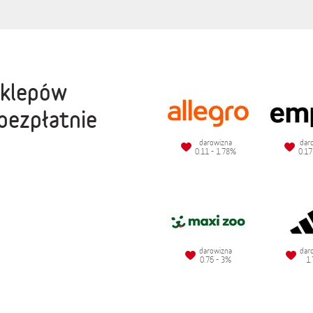
sklepów
bezpłatnie
darowizna
dar
0.11 - 1.78%
0.17
darowizna
dar
0.75 - 3%
1