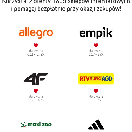
Korzystaj z oferty
1805 sklepów internetowych
i pomagaj bezpłatnie przy okazji zakupów!
darowizna
darowizna
0.11 - 1.78%
0.17 - 25%
darowizna
darowizna
1.75 - 3.5%
1 - 3%