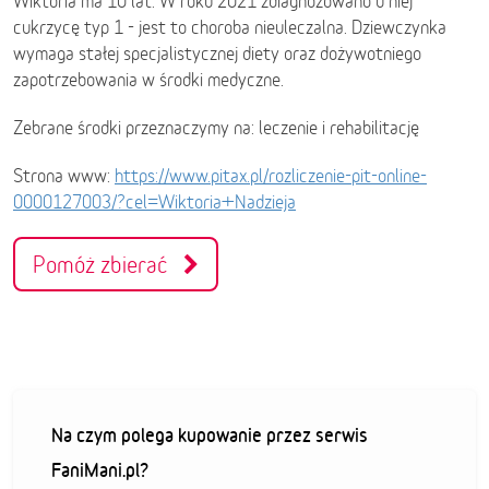
Wiktoria ma 10 lat. W roku 2021 zdiagnozowano u niej
cukrzycę typ 1 - jest to choroba nieuleczalna. Dziewczynka
wymaga stałej specjalistycznej diety oraz dożywotniego
zapotrzebowania w środki medyczne.
Zebrane środki przeznaczymy na: leczenie i rehabilitację
Strona www:
https://www.pitax.pl/rozliczenie-pit-online-
0000127003/?cel=Wiktoria+Nadzieja
Pomóż zbierać
Na czym polega kupowanie przez serwis
FaniMani.pl?