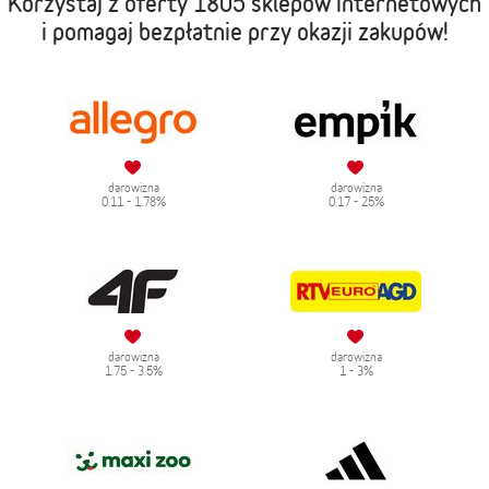
Korzystaj z oferty
1805 sklepów internetowych
i pomagaj bezpłatnie przy okazji zakupów!
darowizna
darowizna
0.11 - 1.78%
0.17 - 25%
darowizna
darowizna
1.75 - 3.5%
1 - 3%