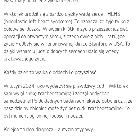
Nasz mały bohater z wielkim sercem!
Wiktorek urodził się z bardzo ciężką wadą serca – HLHS
(hipoplastic left heart syndrome). To oznacza, że żyje tylko z
połową serduszka. W swoim krótkim życiu przeszedł już pięć
operacji na otwartym sercu, z czego dwie z nich – ratujące
życie – odbyły się w renomowanej klinice Stanford w USA. To
dzięki wsparciu ludzi o dobrych sercach udało się wtedy
uratować jego życie.
Każdy dzień to walka o oddech i o przyszłość
W lutym 2024 roku wydarzył się prawdziwy cud – Wiktorek
sam wyjął rurkę tracheostomijną i zaczął oddychać
samodzielnie! Po dokładnych badaniach lekarze potwierdzili, że
nasz dzielny chłopiec może żyć bez rurki tracheostomijnej. To
był moment ogromnej radości i nadziei.
Kolejna trudna diagnoza – autyzm atypowy