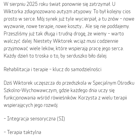
W sierpniu 2025 roku świat ponownie się zatrzymał. U
Wiktorka zdiagnozowano autyzm atypowy. To był kolejny cios
prosto w serce. Mój synek już tyle wycierpiał, a tu znów – nowe
wyzwanie, nowe terapie, nowe koszty… Ale się nie poddajemy.
Przeszliśmy już tak długą i trudną drogę, że wiemy – warto
walczyć dalej. Niestety Wiktorek wciąż musi codziennie
przyjmować wiele leków, które wspierają pracę jego serca.
Każdy dzień to troska o to, by serduszko biło dalej.
Rehabilitacja i terapie – klucz do samodzielności
Dziś Wiktorek uczęszcza do przedszkola w Specjalnym Ośrodku
Szkolno-Wychowawczym, gdzie każdego dnia uczy się
funkcjonowania wśród rówieśników. Korzysta z wielu terapii
wspierających jego rozwój:
– Integracja sensoryczna (SI)
– Terapia taktylna