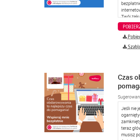
Pobier
Szabl
Czas o
pomag
Sugerowana