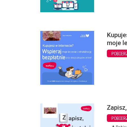
Kupuje
moje le
POBIER
Zapisz,