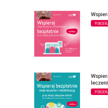
Wspiera
POBIER
Wspiera
leczeni
POBIER