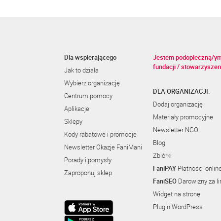
Dla wspierającego
Jestem podopieczną/y
fundacji / stowarzyszen
Jak to działa
Wybierz organizację
DLA ORGANIZACJI:
Centrum pomocy
Dodaj organizację
Aplikacje
Materiały promocyjne
Sklepy
Newsletter NGO
Kody rabatowe i promocje
Blog
Newsletter Okazje FaniMani
Zbiórki
Porady i pomysły
FaniPAY
Płatności onlin
Zaproponuj sklep
FaniSEO
Darowizny za li
Widget na stronę
Plugin WordPress