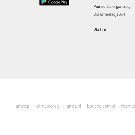
Pomoc dla organizacji
Dokumentacja API
Dla firm
amso.pl
olimpstore.pl
gatta.pl
botland.com.pl
edomato