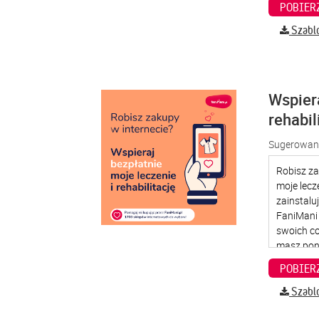
Szabl
Wspier
rehabil
Sugerowana
Szabl