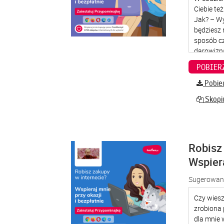
Pobier
Skopiu
Robisz 
Wspier
Sugerowana