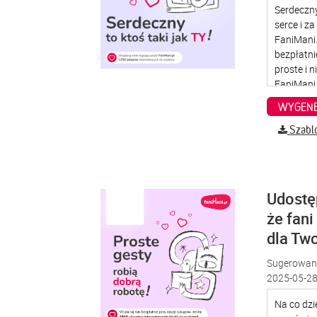
WYGENE
Szabl
Udostę
że fani
dla Two
Sugerowana
2025-05-28