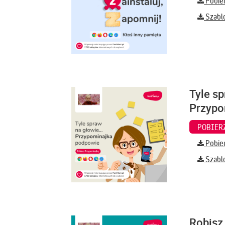
Pobier
Szabl
Tyle sp
Przypo
Pobier
Szabl
Robisz 