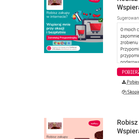
Wspier
Sugerowana
Pobier
Skopiu
Robisz 
Wspier