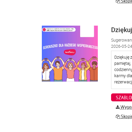
Skopiu
Dzięku
Sugerowana
2026-05-24
SZABLO
Wygene
Skopiu