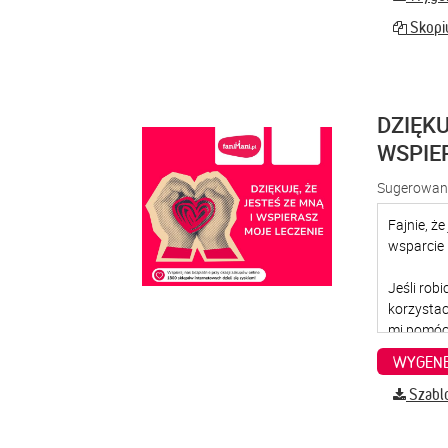
Skopiu
DZIĘKU
WSPIE
Sugerowana
WYGENE
Szabl