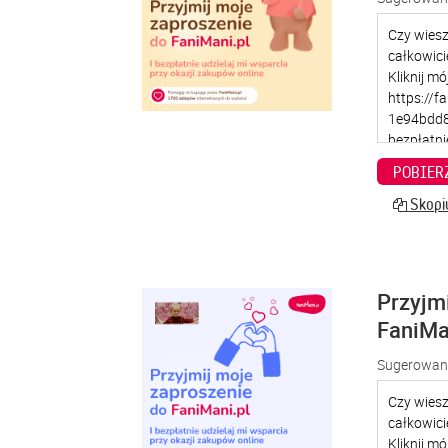
POBIER
Skopiu
Przyjm
FaniMa
Sugerowana