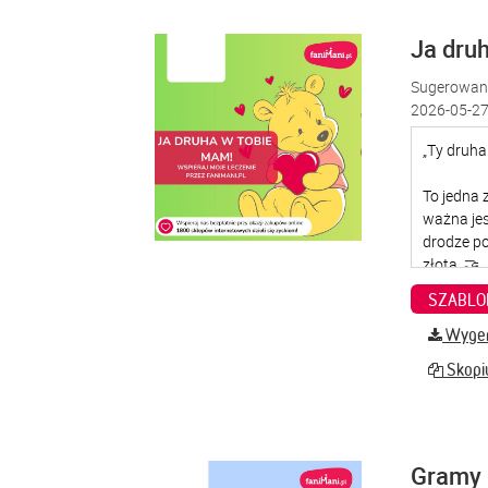
Ja dru
Sugerowana
2026-05-27
SZABLO
Wygene
Skopiu
Gramy 