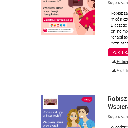
Sugerowana
Pobier
Szabl
Robisz 
Wspier
Sugerowana