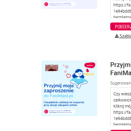
Szabl
Przyjm
FaniMa
Sugerowana