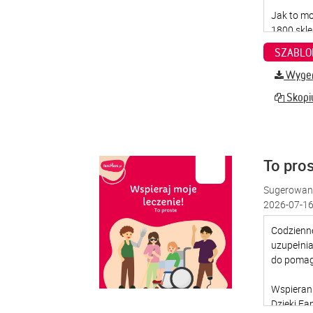
SZABLO
Wygene
Skopiu
To pro
Sugerowana
2026-07-16