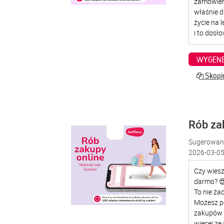
WYGENE
Skopiu
Rób za
Sugerowana
2026-03-05