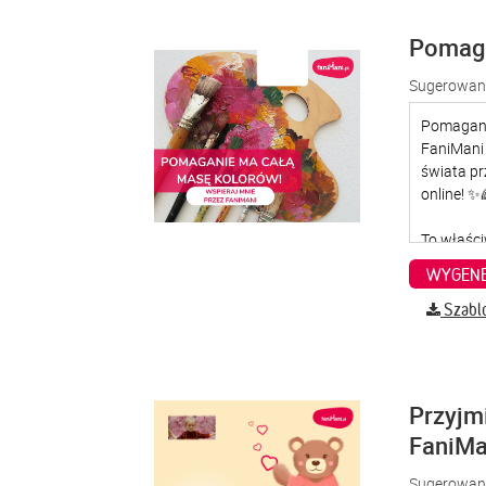
Pomaga
Sugerowana
WYGENE
Szabl
Przyjm
FaniMa
Sugerowana