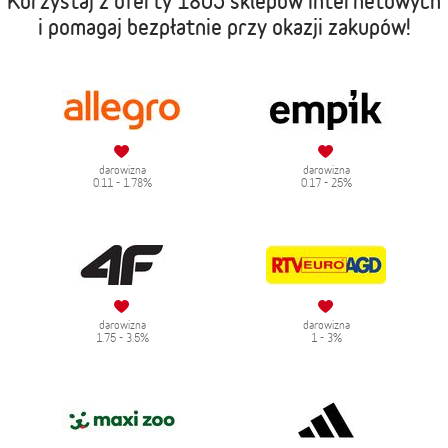
Korzystaj z oferty
1805 sklepów internetowych
i pomagaj bezpłatnie przy okazji zakupów!
darowizna
darowizna
0.11 - 1.78%
0.17 - 25%
darowizna
darowizna
1.75 - 3.5%
1 - 3%