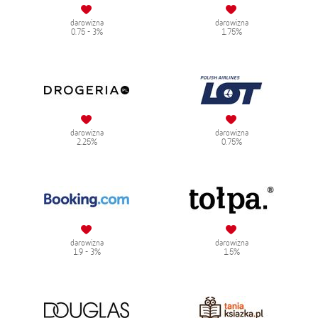
darowizna
darowizna
0.75 - 3%
1.75%
darowizna
darowizna
2.25%
0.75%
darowizna
darowizna
1.9 - 3%
1.5%