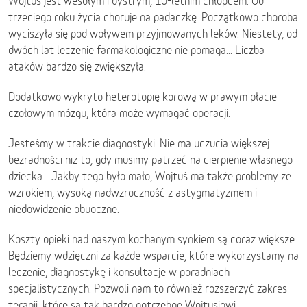
Wojtuś jest wesołym i bystrym, 10-letnim chłopcem. Od
trzeciego roku życia choruje na padaczkę. Początkowo choroba
wyciszyła się pod wpływem przyjmowanych leków. Niestety, od
dwóch lat leczenie farmakologiczne nie pomaga... Liczba
ataków bardzo się zwiększyła.
Dodatkowo wykryto heterotopię korową w prawym płacie
czołowym mózgu, która może wymagać operacji.
Jesteśmy w trakcie diagnostyki. Nie ma uczucia większej
bezradności niż to, gdy musimy patrzeć na cierpienie własnego
dziecka… Jakby tego było mało, Wojtuś ma także problemy ze
wzrokiem, wysoką nadwzroczność z astygmatyzmem i
niedowidzenie obuoczne.
Koszty opieki nad naszym kochanym synkiem są coraz większe.
Będziemy wdzięczni za każde wsparcie, które wykorzystamy na
leczenie, diagnostykę i konsultacje w poradniach
specjalistycznych. Pozwoli nam to również rozszerzyć zakres
terapii, które są tak bardzo potrzebne Wojtusiowi.