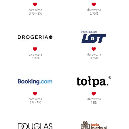
darowizna
darowizna
0.75 - 3%
1.75%
darowizna
darowizna
2.25%
0.75%
darowizna
darowizna
1.9 - 3%
1.5%