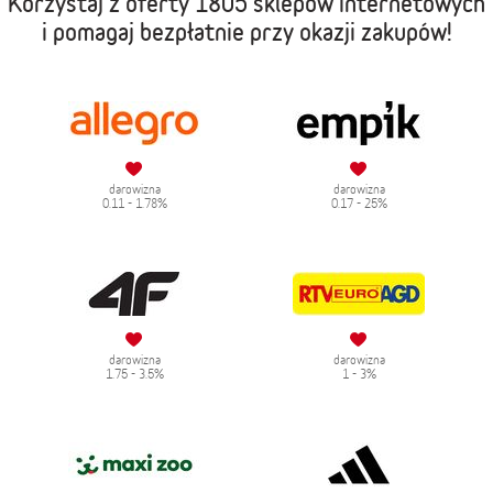
Korzystaj z oferty
1805 sklepów internetowych
i pomagaj bezpłatnie przy okazji zakupów!
darowizna
darowizna
0.11 - 1.78%
0.17 - 25%
darowizna
darowizna
1.75 - 3.5%
1 - 3%