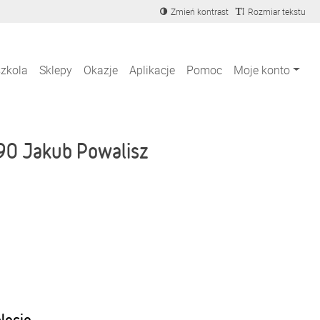
Zmień kontrast
Rozmiar tekstu
szkola
Sklepy
Okazje
Aplikacje
Pomoc
Moje konto
90 Jakub Powalisz
blecie