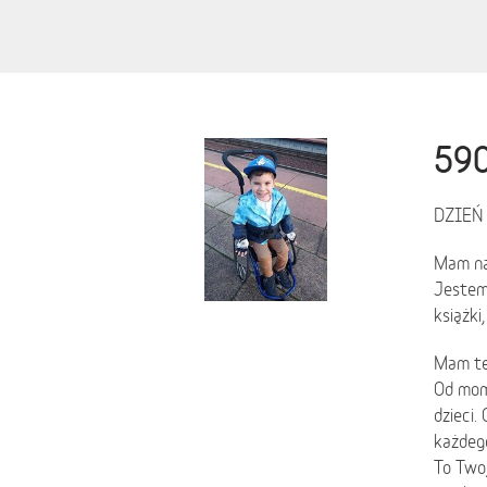
590
DZIEŃ
Mam na 
Jestem 
książki
Mam te
Od mom
dzieci.
każdego
To Twoj