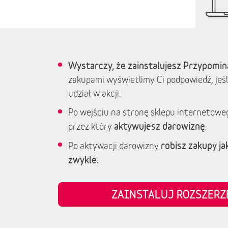
Wystarczy, że zainstalujesz Przypomin
zakupami wyświetlimy Ci podpowiedź, jeśl
udział w akcji.
Po wejściu na stronę sklepu internetowe
aktywujesz darowiznę
przez który
.
robisz zakupy jak
Po aktywacji darowizny
zwykle.
ZAINSTALUJ ROZSZER