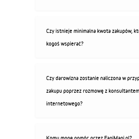
Czy istnieje minimalna kwota zakupów, kt
kogoś wspierać?
Czy darowizna zostanie naliczona w przy
zakupu poprzez rozmowę z konsultantem
internetowego?
Komu mogę pomóc przez FaniMani.pl?