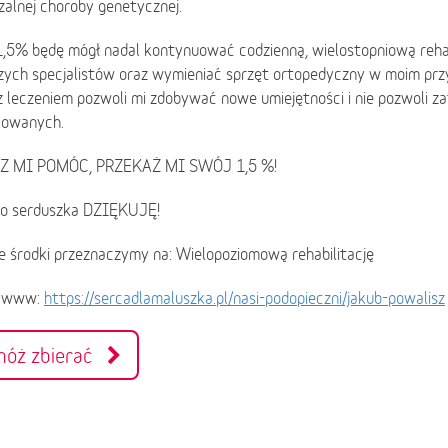
zalnej choroby genetycznej.
1,5% będę mógł nadal kontynuować codzienną, wielostopniową rehab
szych specjalistów oraz wymieniać sprzęt ortopedyczny w moim prz
 leczeniem pozwoli mi zdobywać nowe umiejętności i nie pozwoli za
owanych.
Z MI POMÓC, PRZEKAŻ MI SWÓJ 1,5 %!
go serduszka DZIĘKUJĘ!
e środki przeznaczymy na: Wielopoziomową rehabilitację
a www:
https://sercadlamaluszka.pl/nasi-podopieczni/jakub-powalisz
móż zbierać