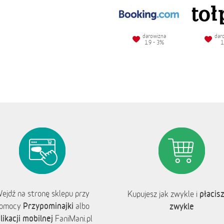
darowizna
dar
1.9 - 3%
1
ejdź na stronę sklepu przy
płacisz
Kupujesz jak zwykle i
Przypominajki
omocy
albo
zwykle
likacji mobilnej
FaniMani.pl