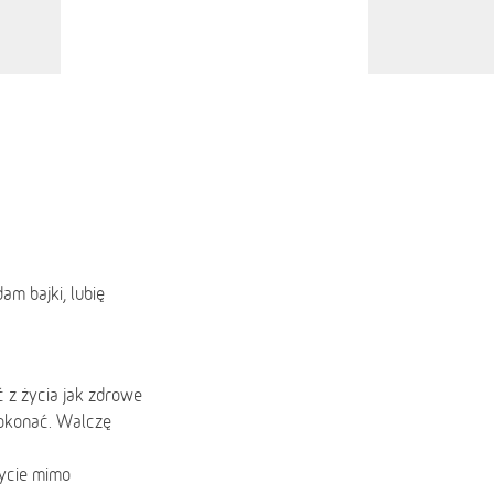
m bajki, lubię
 z życia jak zdrowe
pokonać. Walczę
życie mimo