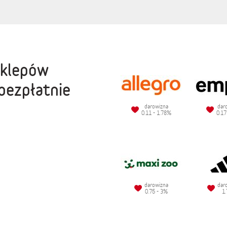
sklepów
bezpłatnie
darowizna
dar
0.11 - 1.78%
0.17
darowizna
dar
0.75 - 3%
1