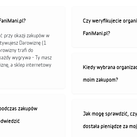
aniMani.pl?
Czy weryfikujecie organi
FaniMani.pl?
ać przy okazji zakupów w
ktywujesz Darowiznę (1
arowizny trafi do
b każdy wygrywa - Ty masz
iznę, a sklep internetowy
Kiedy wybrana organizac
moim zakupom?
ę podczas zakupów
Jak mogę sprawdzić, czy
odwiedzić
dostała pieniądze za mo