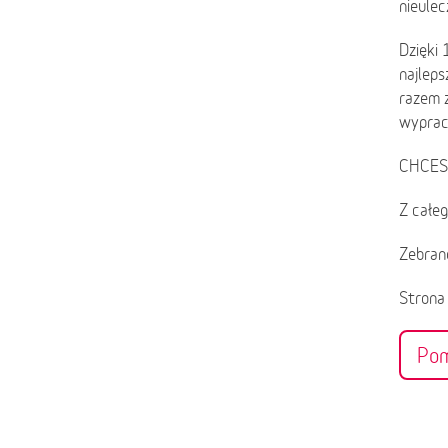
nieulec
Dzięki 
najlep
razem z
wyprac
CHCES
Z całe
Zebran
Stron
Po