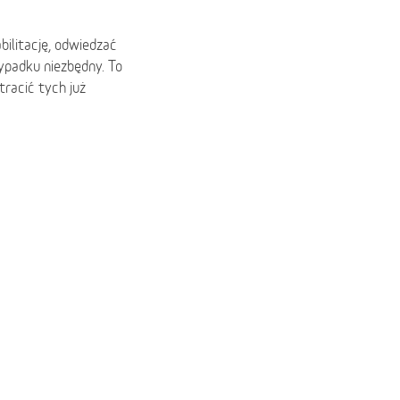
ilitację, odwiedzać
ypadku niezbędny. To
tracić tych już