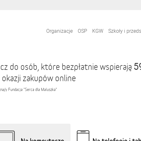
Organizacje
OSP
KGW
Szkoły i przed
5
cz do osób, które bezpłatnie wspierają
 okazji zakupów online
zna/y
Fundacja "Serca dla Maluszka"
Na komputerze
Na telefonie i ta