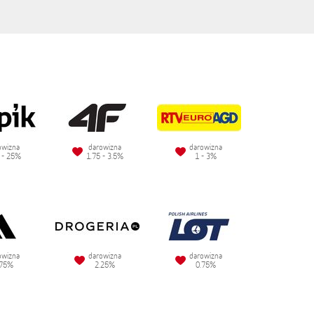
owizna
darowizna
darowizna
 - 25%
1.75 - 3.5%
1 - 3%
owizna
darowizna
darowizna
.75%
2.25%
0.75%