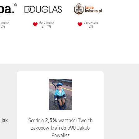
owizna
darowizna
darowizna
.5%
2 - 4%
2%
 jak
2,5%
Średnio
wartości Twoich
zakupów trafi do 590 Jakub
Powalisz