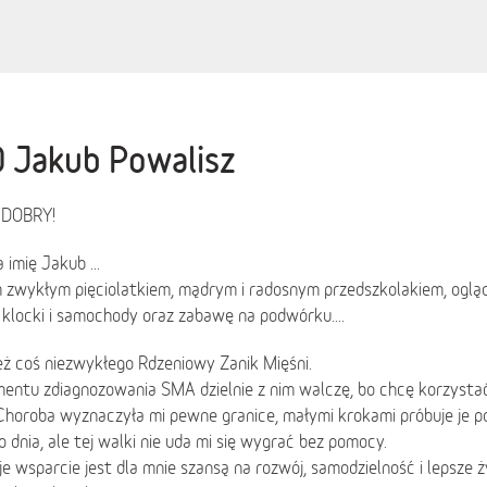
 Jakub Powalisz
 DOBRY!
imię Jakub ...
zwykłym pięciolatkiem, mądrym i radosnym przedszkolakiem, ogląda
, klocki i samochody oraz zabawę na podwórku....
ż coś niezwykłego Rdzeniowy Zanik Mięśni.
entu zdiagnozowania SMA dzielnie z nim walczę, bo chcę korzystać
 Choroba wyznaczyła mi pewne granice, małymi krokami próbuje je 
 dnia, ale tej walki nie uda mi się wygrać bez pomocy.
e wsparcie jest dla mnie szansą na rozwój, samodzielność i lepsze 