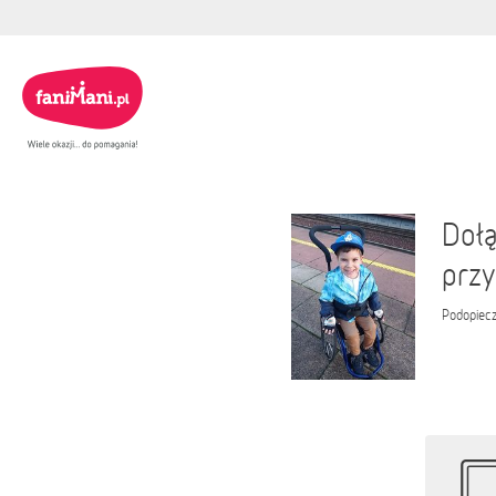
Dołą
przy
Podopiec