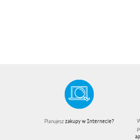
zakupy w Internecie?
W
Planujesz
p
ap