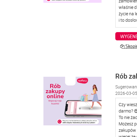
WYGENE
Skopiu
Rób za
Sugerowana
2026-03-05