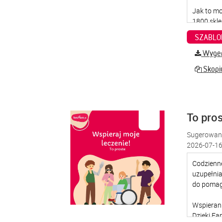
SZABLO
Wygene
Skopiu
To pro
Sugerowana
2026-07-16