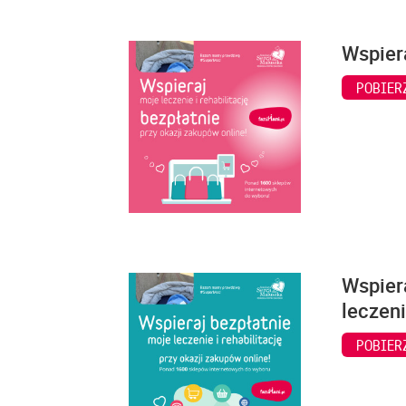
Wspiera
POBIER
Wspiera
leczeni
POBIER