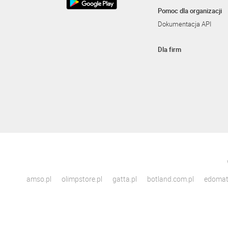
Pomoc dla organizacji
Dokumentacja API
Dla firm
amso.pl
olimpstore.pl
gatta.pl
botland.com.pl
edomato