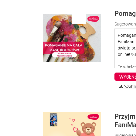
Pomaga
Sugerowana
WYGENE
Szabl
Przyjm
FaniMa
Sugerowana