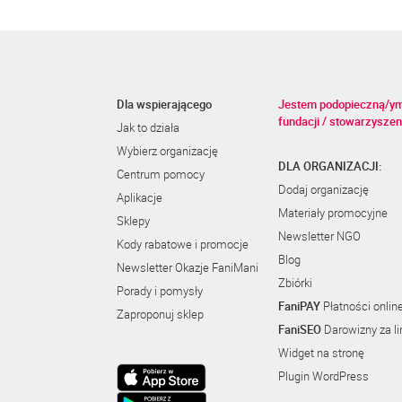
Dla wspierającego
Jestem podopieczną/y
fundacji / stowarzyszen
Jak to działa
Wybierz organizację
DLA ORGANIZACJI:
Centrum pomocy
Dodaj organizację
Aplikacje
Materiały promocyjne
Sklepy
Newsletter NGO
Kody rabatowe i promocje
Blog
Newsletter Okazje FaniMani
Zbiórki
Porady i pomysły
FaniPAY
Płatności onlin
Zaproponuj sklep
FaniSEO
Darowizny za li
Widget na stronę
Plugin WordPress