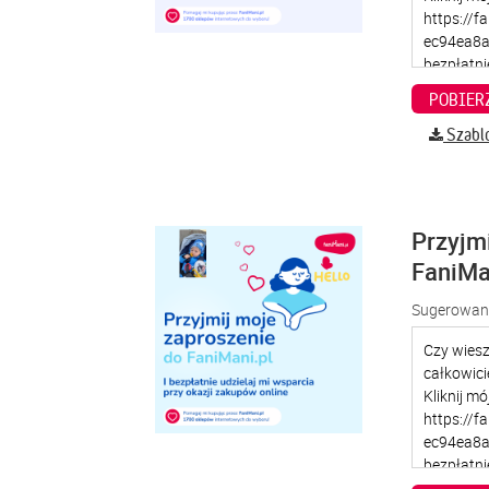
Szabl
Przyjm
FaniMa
Sugerowana