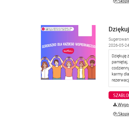
Skopiu
Dzięku
Sugerowana
2026-05-24
SZABLO
Wygene
Skopiu