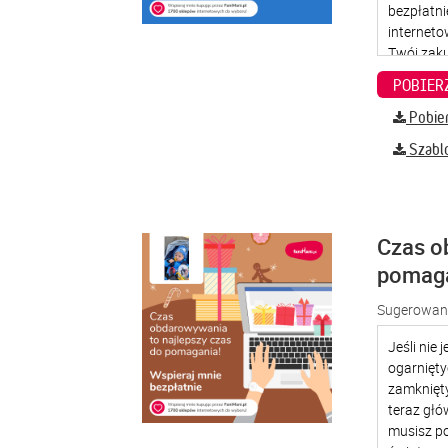
Pobier
Szabl
Czas o
pomag
Sugerowana