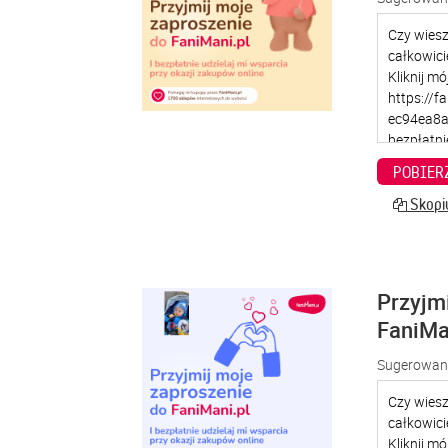
POBIER
Skopiu
Przyjm
FaniMa
Sugerowana