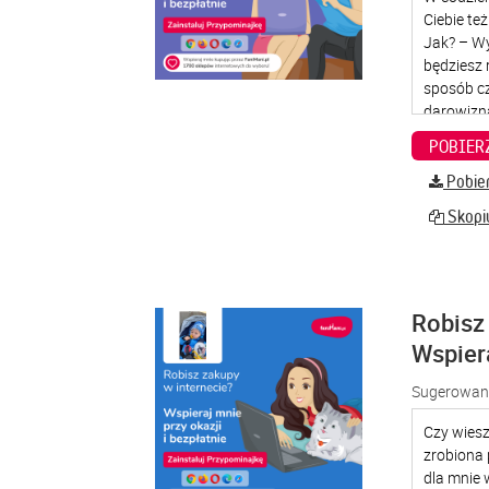
Pobier
Skopiu
Robisz 
Wspier
Sugerowana