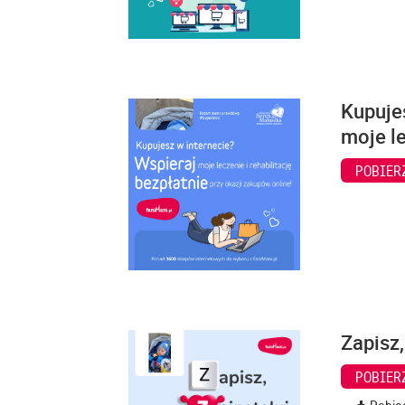
Kupuje
moje le
POBIER
Zapisz,