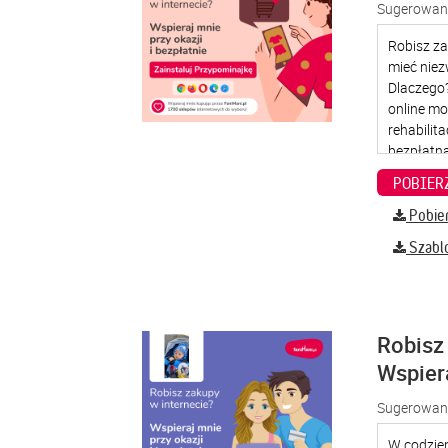
Sugerowana
Pobier
Szabl
Robisz 
Wspier
Sugerowana