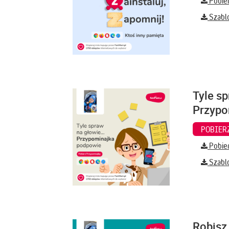
Pobier
Szabl
Tyle sp
Przypo
Pobier
Szabl
Robisz 