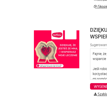
Skopiu
DZIĘKU
WSPIE
Sugerowana
WYGENE
Szabl