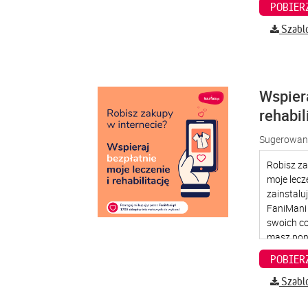
Szabl
Wspier
rehabil
Sugerowana
Szabl