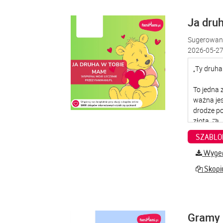
Ja dru
Sugerowana
2026-05-27
SZABLO
Wygene
Skopiu
Gramy 