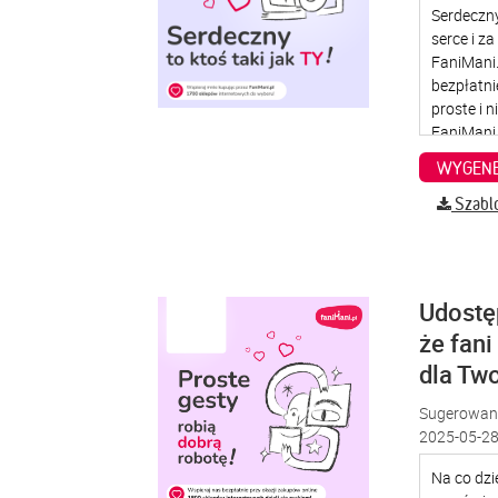
WYGENE
Szabl
Udostę
że fani
dla Two
Sugerowana
2025-05-28