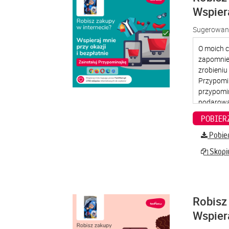
Wspier
Sugerowana
Pobier
Skopiu
Robisz 
Wspier