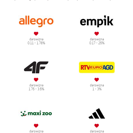
darowizna
darowizna
0.11 - 1.78%
0.17 - 25%
darowizna
darowizna
1.75 - 3.5%
1 - 3%
darowizna
darowizna