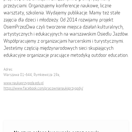
przeżyciami. Organizujemy konferencje naukowe, liczne
warsztaty, szkolenia. Wydajemy publikacje. Mamy też stałe
zajęcia dla dzieci i młodzieży. Od 2014 rozwijamy projekt
OsiemPrzezDwa czyli tworzenie miejsca działań kulturalnych,
artystycznych i edukacyjnych na warszawskim Osiedlu Jazdów.
Współpracujemy z organizacjami harcerskimi i turystycznymi.
Jesteśmy częścią międzynarodowych sieci skupiających
edukacyjne organizacje pracujące metodyką outdoor education.
Adres:
Warszawa 01-644, Rymkiewicza 19a,
www.naukaprzygoda.edu.pl
https://www.facebook.com/pracownianaukiiprzygody/