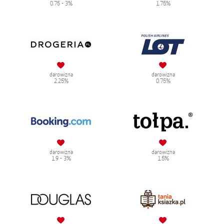
0.75 - 3%
1.75%
darowizna
darowizna
2.25%
0.75%
darowizna
darowizna
1.9 - 3%
1.5%