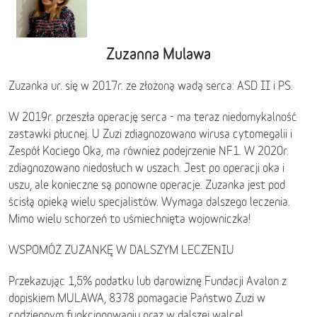
Zuzanna Mulawa
Zuzanka ur. się w 2017r. ze złożoną wadą serca: ASD II i PS.
W 2019r. przeszła operację serca - ma teraz niedomykalność
zastawki płucnej. U Zuzi zdiagnozowano wirusa cytomegalii i
Zespół Kociego Oka, ma również podejrzenie NF1. W 2020r.
zdiagnozowano niedosłuch w uszach. Jest po operacji oka i
uszu, ale konieczne są ponowne operacje. Zuzanka jest pod
ścisłą opieką wielu specjalistów. Wymaga dalszego leczenia.
Mimo wielu schorzeń to uśmiechnięta wojowniczka!
WSPOMÓŻ ZUZANKĘ W DALSZYM LECZENIU
Przekazując 1,5% podatku lub darowiznę Fundacji Avalon z
dopiskiem MULAWA, 8378 pomagacie Państwo Zuzi w
codziennym funkcjonowaniu oraz w dalszej walce!