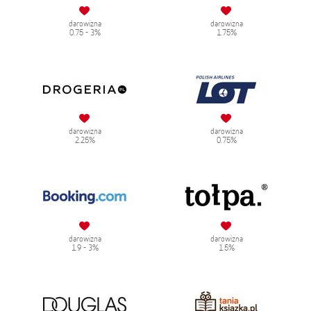
darowizna
darowizna
0.75 - 3%
1.75%
darowizna
darowizna
2.25%
0.75%
darowizna
darowizna
1.9 - 3%
1.5%