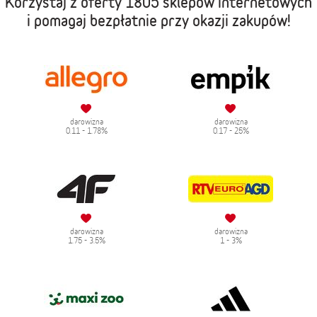
Korzystaj z oferty
1805 sklepów internetowych
i pomagaj bezpłatnie przy okazji zakupów!
darowizna
darowizna
0.11 - 1.78%
0.17 - 25%
darowizna
darowizna
1.75 - 3.5%
1 - 3%