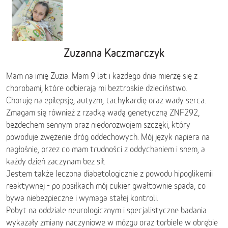
Zuzanna Kaczmarczyk
Mam na imię Zuzia. Mam 9 lat i każdego dnia mierzę się z
chorobami, które odbierają mi beztroskie dzieciństwo.
Choruję na epilepsję, autyzm, tachykardię oraz wady serca.
Zmagam się również z rzadką wadą genetyczną ZNF292,
bezdechem sennym oraz niedorozwojem szczęki, który
powoduje zwężenie dróg oddechowych. Mój język napiera na
nagłośnię, przez co mam trudności z oddychaniem i snem, a
każdy dzień zaczynam bez sił.
Jestem także leczona diabetologicznie z powodu hipoglikemii
reaktywnej - po posiłkach mój cukier gwałtownie spada, co
bywa niebezpieczne i wymaga stałej kontroli.
Pobyt na oddziale neurologicznym i specjalistyczne badania
wykazały zmiany naczyniowe w mózgu oraz torbiele w obrębie