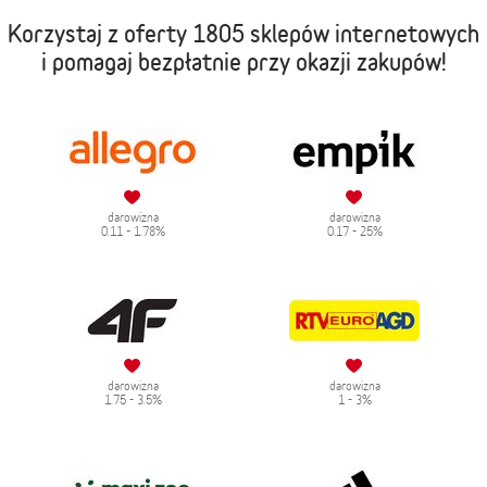
Korzystaj z oferty
1805 sklepów internetowych
i pomagaj bezpłatnie przy okazji zakupów!
darowizna
darowizna
0.11 - 1.78%
0.17 - 25%
darowizna
darowizna
1.75 - 3.5%
1 - 3%