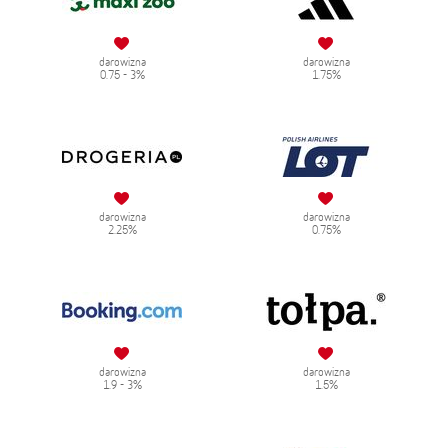
darowizna
darowizna
0.75 - 3%
1.75%
darowizna
darowizna
2.25%
0.75%
darowizna
darowizna
1.9 - 3%
1.5%