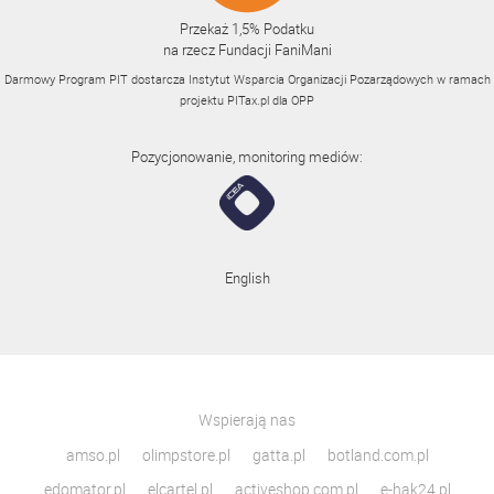
Przekaż 1,5% Podatku
na rzecz Fundacji FaniMani
Darmowy Program PIT dostarcza Instytut Wsparcia Organizacji Pozarządowych w ramach
projektu
PITax.pl
dla OPP
Pozycjonowanie, monitoring mediów:
English
Wspierają nas
amso.pl
olimpstore.pl
gatta.pl
botland.com.pl
edomator.pl
elcartel.pl
activeshop.com.pl
e-hak24.pl