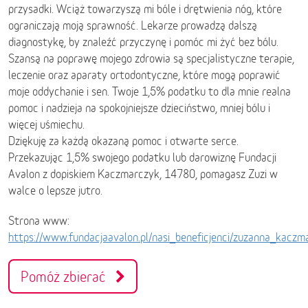
przysadki. Wciąż towarzyszą mi bóle i drętwienia nóg, które
ograniczają moją sprawność. Lekarze prowadzą dalszą
diagnostykę, by znaleźć przyczynę i pomóc mi żyć bez bólu.
Szansą na poprawę mojego zdrowia są specjalistyczne terapie,
leczenie oraz aparaty ortodontyczne, które mogą poprawić
moje oddychanie i sen. Twoje 1,5% podatku to dla mnie realna
pomoc i nadzieja na spokojniejsze dzieciństwo, mniej bólu i
więcej uśmiechu.
Dziękuję za każdą okazaną pomoc i otwarte serce.
Przekazując 1,5% swojego podatku lub darowiznę Fundacji
Avalon z dopiskiem Kaczmarczyk, 14780, pomagasz Zuzi w
walce o lepsze jutro.
Strona www:
https://www.fundacjaavalon.pl/nasi_beneficjenci/zuzanna_kacz
Pomóż zbierać