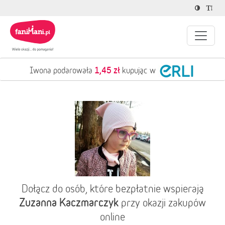
45 zł
3,0
kupując w
Piotr podarował
Dołącz do osób, które bezpłatnie wspierają
Zuzanna Kaczmarczyk
przy okazji zakupów
online