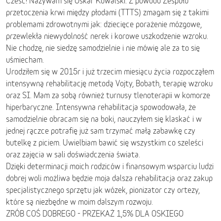
Cześć! Nazywam się Oskar Kowalski. Z powodu Zespołu
przetoczenia krwi między płodami (TTTS) zmagam się z takimi
problemami zdrowotnymi jak: dziecięce porażenie mózgowe,
przewlekła niewydolność nerek i korowe uszkodzenie wzroku.
Nie chodzę, nie siedzę samodzielnie i nie mówię ale za to się
uśmiecham.
Urodziłem się w 2015r i już trzecim miesiącu życia rozpocząłem
intensywną rehabilitację metodą Vojty, Bobath, terapię wzroku
oraz SI. Mam za sobą również turnusy tlenoterapii w komorze
hiperbaryczne. Intensywna rehabilitacja spowodowała, że
samodzielnie obracam się na boki, nauczyłem się klaskać i w
jednej rączce potrafię już sam trzymać małą zabawkę czy
butelkę z piciem. Uwielbiam bawić się wszystkim co szeleści
oraz zajęcia w sali doświadczenia świata.
Dzięki determinacji moich rodziców i finansowym wsparciu ludzi
dobrej woli możliwa będzie moja dalsza rehabilitacja oraz zakup
specjalistycznego sprzętu jak wózek, pionizator czy ortezy,
które są niezbędne w moim dalszym rozwoju.
ZRÓB COŚ DOBREGO - PRZEKAŻ 1,5% DLA OSKIEGO