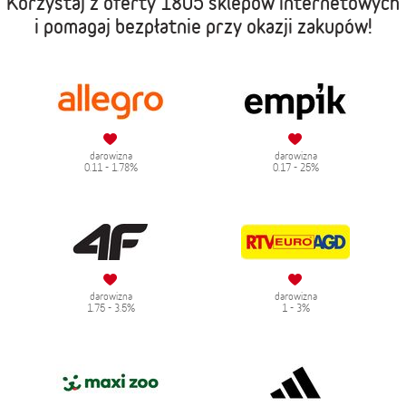
Korzystaj z oferty
1805 sklepów internetowych
i pomagaj bezpłatnie przy okazji zakupów!
darowizna
darowizna
0.11 - 1.78%
0.17 - 25%
darowizna
darowizna
1.75 - 3.5%
1 - 3%