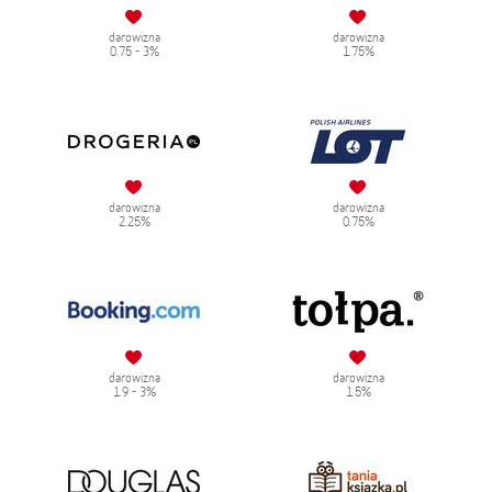
darowizna
darowizna
0.75 - 3%
1.75%
darowizna
darowizna
2.25%
0.75%
darowizna
darowizna
1.9 - 3%
1.5%