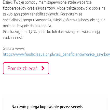
Dzięki Twojej pomocy mam zapewnione stałe wsparcie
fizjoterapeuty oraz asystentów. Mogę także pozwolić sobie na
zakup sprzętów rehabilitacyjnych. Korzystam ze
specjalistycznego transportu, dzięki któremu schody nie są dla
mnie barierą nie do pokonania.
Przekazując mi 1,5% podatku lub darowiznę ułatwiasz moją
codzienność.
Strona www:
https://www.fundacjaavalon.pl/nasi_beneficjenci/monika_szynk
Pomóż zbierać
Na czym polega kupowanie przez serwis