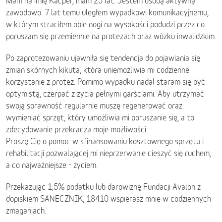
Mam na imię Kacper, mam 25 lat. Jestem osobą aktywną
zawodowo. 7 lat temu uległem wypadkowi komunikacyjnemu,
w którym straciłem obie nogi na wysokości podudzi przez co
poruszam się przemiennie na protezach oraz wózku inwalidzkim.
Po zaprotezowaniu ujawniła się tendencja do pojawiania się
zmian skórnych kikuta, która uniemożliwia mi codzienne
korzystanie z protez. Pomimo wypadku nadal staram się być
optymistą, czerpać z życia pełnymi garściami. Aby utrzymać
swoją sprawność regularnie muszę regenerować oraz
wymieniać sprzęt, który umożliwia mi poruszanie się, a to
zdecydowanie przekracza moje możliwości.
Proszę Cię o pomoc w sfinansowaniu kosztownego sprzętu i
rehabilitacji pozwalającej mi nieprzerwanie cieszyć się ruchem,
a co najważniejsze - życiem.
Przekazując 1,5% podatku lub darowiznę Fundacji Avalon z
dopiskiem SANECZNIK, 18410 wspierasz mnie w codziennych
zmaganiach.