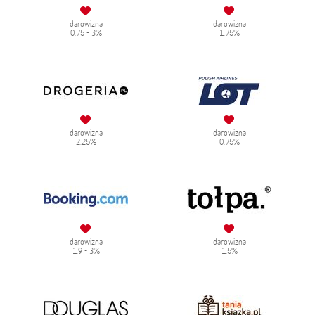
darowizna
darowizna
0.75 - 3%
1.75%
darowizna
darowizna
2.25%
0.75%
darowizna
darowizna
1.9 - 3%
1.5%