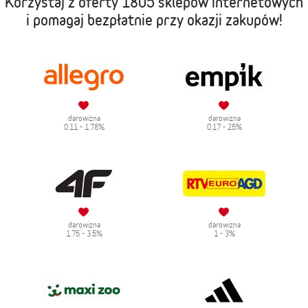
Korzystaj z oferty
1805 sklepów internetowych
i pomagaj bezpłatnie przy okazji zakupów!
darowizna
darowizna
0.11 - 1.78%
0.17 - 25%
darowizna
darowizna
1.75 - 3.5%
1 - 3%