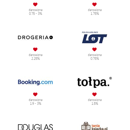
darowizna
darowizna
0.75 - 3%
1.75%
darowizna
darowizna
2.25%
0.75%
darowizna
darowizna
1.9 - 3%
1.5%