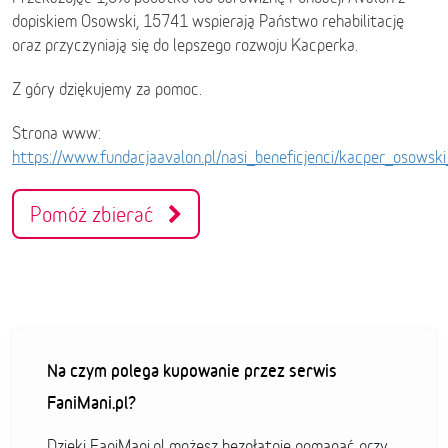
dopiskiem Osowski, 15741 wspierają Państwo rehabilitację
oraz przyczyniają się do lepszego rozwoju Kacperka.
Z góry dziękujemy za pomoc.
Strona www:
https://www.fundacjaavalon.pl/nasi_beneficjenci/kacper_osows
Pomóż zbierać
Na czym polega kupowanie przez serwis
FaniMani.pl?
Dzięki FaniMani.pl możesz bezpłatnie pomagać przy