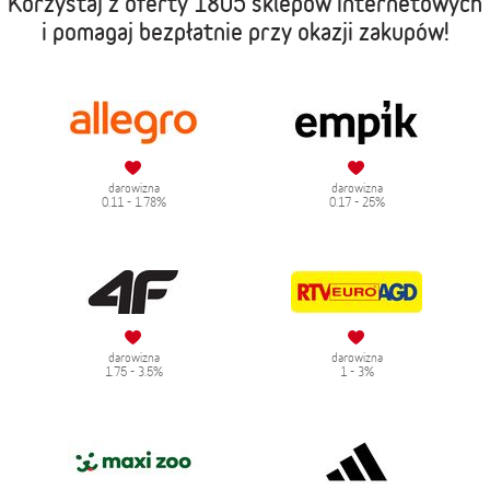
Korzystaj z oferty
1805 sklepów internetowych
i pomagaj bezpłatnie przy okazji zakupów!
darowizna
darowizna
0.11 - 1.78%
0.17 - 25%
darowizna
darowizna
1.75 - 3.5%
1 - 3%