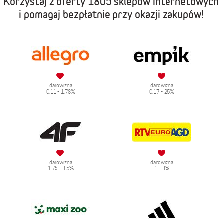
Korzystaj z oferty
1805 sklepów internetowych
i pomagaj bezpłatnie przy okazji zakupów!
darowizna
darowizna
0.11 - 1.78%
0.17 - 25%
darowizna
darowizna
1.75 - 3.5%
1 - 3%