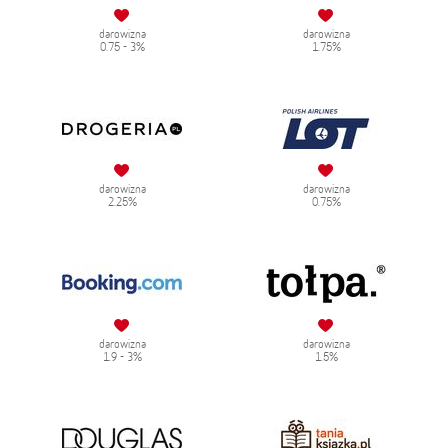
darowizna
darowizna
0.75 - 3%
1.75%
darowizna
darowizna
2.25%
0.75%
darowizna
darowizna
1.9 - 3%
1.5%