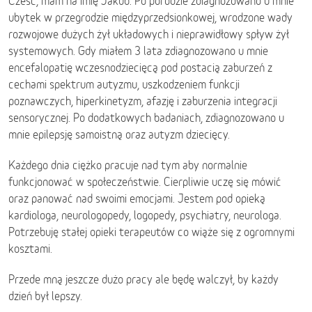
Cześć, mam na imię Jakub. Po porodzie zdiagnozowano u mnie
ubytek w przegrodzie międzyprzedsionkowej, wrodzone wady
rozwojowe dużych żył układowych i nieprawidłowy spływ żył
systemowych. Gdy miałem 3 lata zdiagnozowano u mnie
encefalopatię wczesnodziecięcą pod postacią zaburzeń z
cechami spektrum autyzmu, uszkodzeniem funkcji
poznawczych, hiperkinetyzm, afazję i zaburzenia integracji
sensorycznej. Po dodatkowych badaniach, zdiagnozowano u
mnie epilepsję samoistną oraz autyzm dziecięcy.
Każdego dnia ciężko pracuje nad tym aby normalnie
funkcjonować w społeczeństwie. Cierpliwie uczę się mówić
oraz panować nad swoimi emocjami. Jestem pod opieką
kardiologa, neurologopedy, logopedy, psychiatry, neurologa.
Potrzebuję stałej opieki terapeutów co wiąże się z ogromnymi
kosztami.
Przede mną jeszcze dużo pracy ale będę walczył, by każdy
dzień był lepszy.