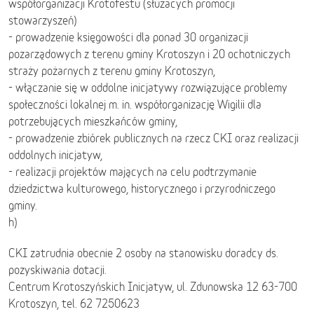
współorganizacji Krotofestu (służacych promocji
stowarzyszeń)
- prowadzenie księgowości dla ponad 30 organizacji
pozarządowych z terenu gminy Krotoszyn i 20 ochotniczych
straży pożarnych z terenu gminy Krotoszyn,
- włączanie się w oddolne inicjatywy rozwiązujące problemy
społeczności lokalnej m. in. współorganizację Wigilii dla
potrzebujących mieszkańców gminy,
- prowadzenie zbiórek publicznych na rzecz CKI oraz realizacji
oddolnych inicjatyw,
- realizacji projektów mających na celu podtrzymanie
dziedzictwa kulturowego, historycznego i przyrodniczego
gminy.
h)
CKI zatrudnia obecnie 2 osoby na stanowisku doradcy ds.
pozyskiwania dotacji.
Centrum Krotoszyńskich Inicjatyw, ul. Zdunowska 12 63-700
Krotoszyn, tel. 62 7250623