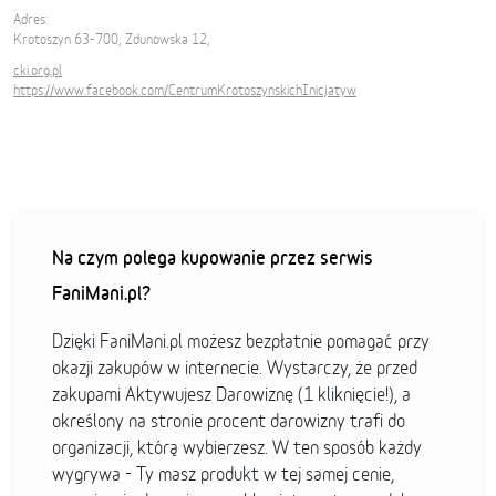
Adres:
Krotoszyn 63-700, Zdunowska 12,
cki.org.pl
https://www.facebook.com/CentrumKrotoszynskichInicjatyw
Na czym polega kupowanie przez serwis
FaniMani.pl?
Dzięki FaniMani.pl możesz bezpłatnie pomagać przy
okazji zakupów w internecie. Wystarczy, że przed
zakupami Aktywujesz Darowiznę (1 kliknięcie!), a
określony na stronie procent darowizny trafi do
organizacji, którą wybierzesz. W ten sposób każdy
wygrywa - Ty masz produkt w tej samej cenie,