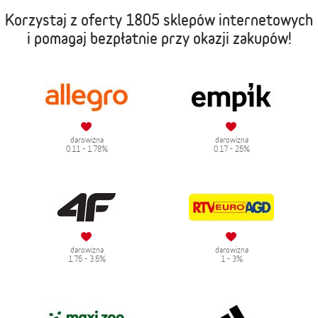
Korzystaj z oferty
1805 sklepów internetowych
i pomagaj bezpłatnie przy okazji zakupów!
darowizna
darowizna
0.11 - 1.78%
0.17 - 25%
darowizna
darowizna
1.75 - 3.5%
1 - 3%