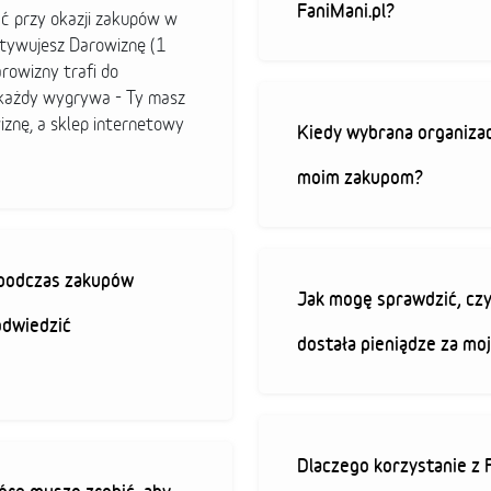
FaniMani.pl?
ać przy okazji zakupów w
ktywujesz Darowiznę (1
arowizny trafi do
b każdy wygrywa - Ty masz
iznę, a sklep internetowy
Kiedy wybrana organizac
moim zakupom?
ę podczas zakupów
Jak mogę sprawdzić, czy
odwiedzić
dostała pieniądze za mo
Dlaczego korzystanie z 