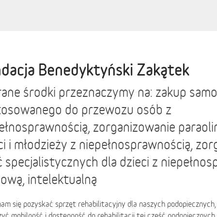
dacja Benedyktyński Zakątek
ane środki przeznaczymy na: zakup sam
tosowanego do przewozu osób z
ełnosprawnością, zorganizowanie paraoli
ci i młodzieży z niepełnosprawnością, zo
ć specjalistycznych dla dzieci z niepełno
ową, intelektualną
am się pozyskać sprzęt rehabilitacyjny dla naszych podopiecznych,
yć mobilność i dostępność do rehabilitacji tej część podopiecznych, 