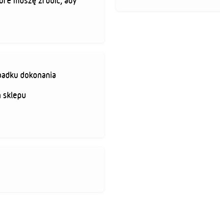
óre muszę zrobić, aby
padku dokonania
 sklepu