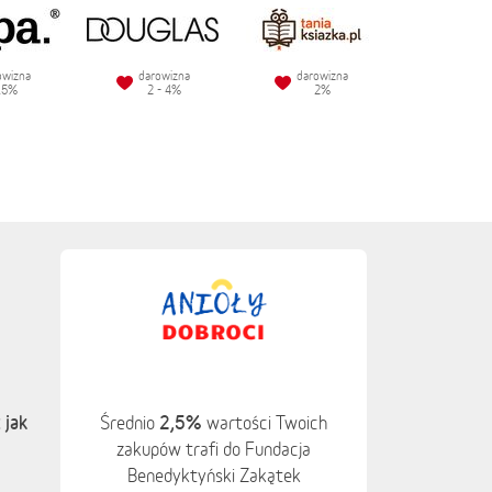
owizna
darowizna
darowizna
.5%
2 - 4%
2%
 jak
2,5%
Średnio
wartości Twoich
zakupów trafi do Fundacja
Benedyktyński Zakątek