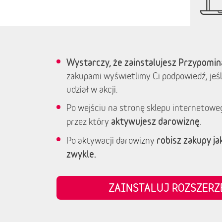
Wystarczy, że zainstalujesz Przypomin
zakupami wyświetlimy Ci podpowiedź, jeśl
udział w akcji.
Po wejściu na stronę sklepu internetowe
aktywujesz darowiznę
przez który
.
robisz zakupy jak
Po aktywacji darowizny
zwykle.
ZAINSTALUJ ROZSZER