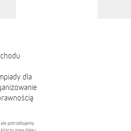
ochodu
mpiady dla
rganizowanie
sprawnością
 ale potrzebujemy
którzy mają dalej i