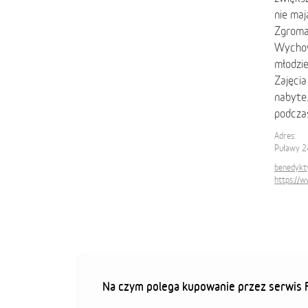
nie ma
Zgroma
Wychow
młodzie
Zajęcia
nabyte
podcza
Adres:
Puławy 2
benedykty
https://
Na czym polega kupowanie przez serwis F