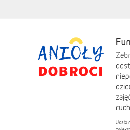
Fun
Zebr
dos
niep
dzie
zaję
ruch
Udało n
zwiększ