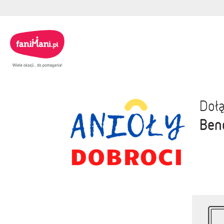
Dołą
Ben