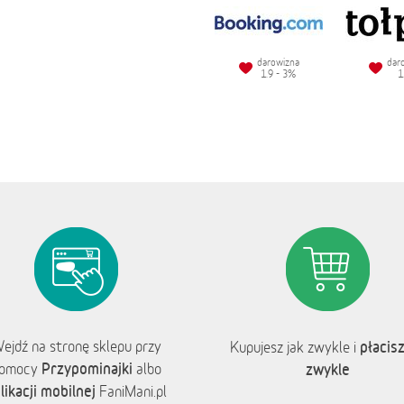
darowizna
dar
1.9 - 3%
1
ejdź na stronę sklepu przy
płacisz
Kupujesz jak zwykle i
Przypominajki
omocy
albo
zwykle
likacji mobilnej
FaniMani.pl