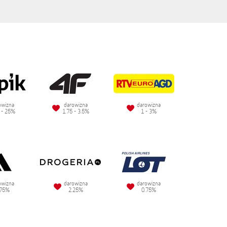
owizna
darowizna
darowizna
 - 25%
1.75 - 3.5%
1 - 3%
owizna
darowizna
darowizna
.75%
2.25%
0.75%