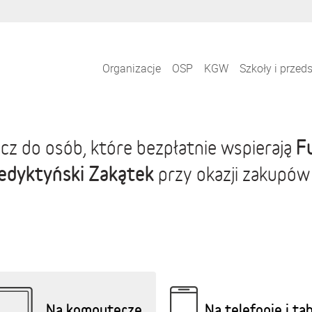
Organizacje
OSP
KGW
Szkoły i przed
F
cz do osób, które bezpłatnie wspierają
edyktyński Zakątek
przy okazji zakupów
Na komputerze
Na telefonie i ta