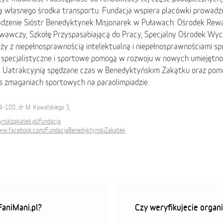
ją własnego środka transportu. Fundacja wspiera placówki prowadz
dzenie Sióstr Benedyktynek Misjonarek w Puławach: Ośrodek Rewal
awczy, Szkołę Przyspasabiającą do Pracy, Specjalny Ośrodek Wych
ży z niepełnosprawnością intelektualną i niepełnosprawnościami sp
 specjalistyczne i sportowe pomogą w rozwoju w nowych umiejętnoś
. Uatrakcyjnią spędzane czas w Benedyktyńskim Zakątku oraz pom
s zmaganiach sportowych na paraolimpiadzie.
4-100, dr M. Kowalskiego 3,
nskizakatek.pl/fundacja
www.facebook.com/FundacjaBenedyktynskiZakatek
aniMani.pl?
Czy weryfikujecie organi