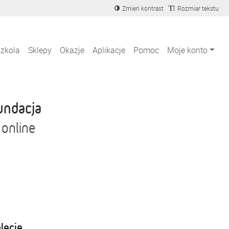
Zmień kontrast
Rozmiar tekstu
szkola
Sklepy
Okazje
Aplikacje
Pomoc
Moje konto
undacja
 online
blecie