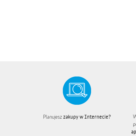
zakupy w Internecie?
W
Planujesz
p
ap