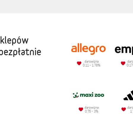
sklepów
bezpłatnie
darowizna
dar
0.11 - 1.78%
0.17
darowizna
dar
0.75 - 3%
1