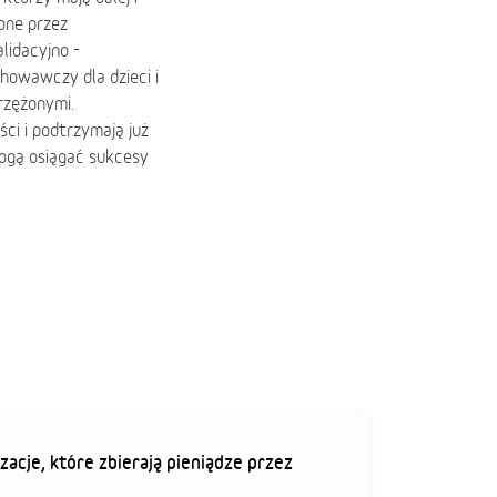
one przez
idacyjno -
owawczy dla dzieci i
rzężonymi.
ci i podtrzymają już
ogą osiągać sukcesy
zacje, które zbierają pieniądze przez