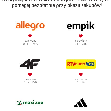
i pomagaj bezpłatnie przy okazji zakupów!
darowizna
darowizna
0.11 - 1.78%
0.17 - 25%
darowizna
darowizna
1.75 - 3.5%
1 - 3%