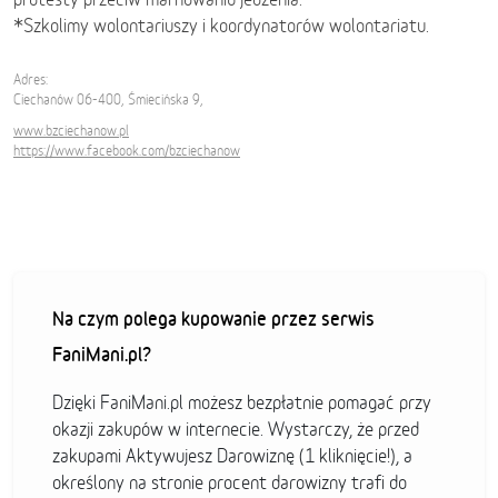
*Szkolimy wolontariuszy i koordynatorów wolontariatu.
Adres:
Ciechanów 06-400, Śmiecińska 9,
www.bzciechanow.pl
https://www.facebook.com/bzciechanow
Na czym polega kupowanie przez serwis
FaniMani.pl?
Dzięki FaniMani.pl możesz bezpłatnie pomagać przy
okazji zakupów w internecie. Wystarczy, że przed
zakupami Aktywujesz Darowiznę (1 kliknięcie!), a
określony na stronie procent darowizny trafi do