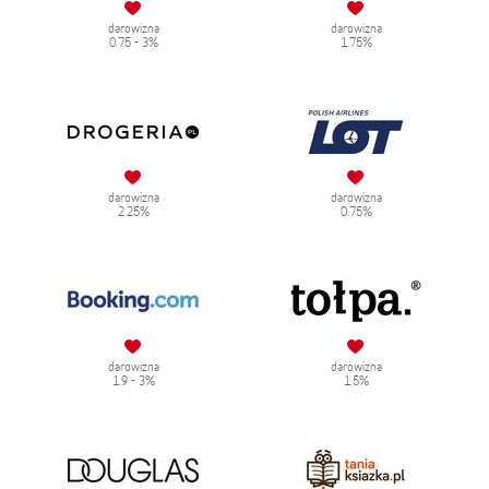
darowizna
darowizna
0.75 - 3%
1.75%
darowizna
darowizna
2.25%
0.75%
darowizna
darowizna
1.9 - 3%
1.5%