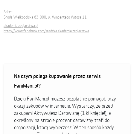
Adres:
Środa Wielkopolska 63-000, ul. Wincentego Witosa 11,
akademia.zeglarstwa.pl
https://www.facebook.com/sredzka.akademia.zeglarstwa
Na czym polega kupowanie przez serwis
FaniMani.pl?
Dzięki FaniMani.pl możesz bezpłatnie pomagać przy
okazji zakupów w internecie. Wystarczy, że przed
zakupami Aktywujesz Darowiznę (1 kliknięcie!), a
określony na stronie procent darowizny trafi do
organizacji, którą wybierzesz. W ten sposób każdy