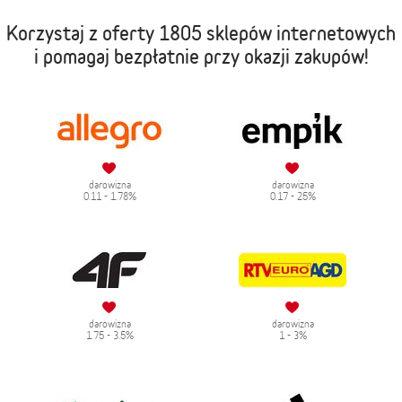
Korzystaj z oferty
1805 sklepów internetowych
i pomagaj bezpłatnie przy okazji zakupów!
darowizna
darowizna
0.11 - 1.78%
0.17 - 25%
darowizna
darowizna
1.75 - 3.5%
1 - 3%