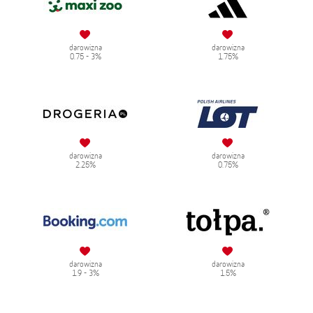
darowizna
darowizna
0.75 - 3%
1.75%
darowizna
darowizna
2.25%
0.75%
darowizna
darowizna
1.9 - 3%
1.5%