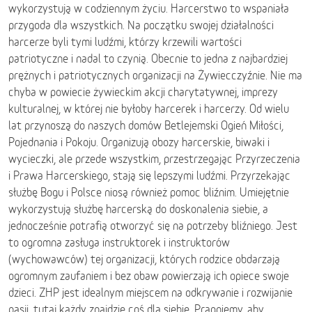
wykorzystują w codziennym życiu. Harcerstwo to wspaniała
przygoda dla wszystkich. Na początku swojej działalności
harcerze byli tymi ludźmi, którzy krzewili wartości
patriotyczne i nadal to czynią. Obecnie to jedna z najbardziej
prężnych i patriotycznych organizacji na Żywiecczyźnie. Nie ma
chyba w powiecie żywieckim akcji charytatywnej, imprezy
kulturalnej, w której nie byłoby harcerek i harcerzy. Od wielu
lat przynoszą do naszych domów Betlejemski Ogień Miłości,
Pojednania i Pokoju. Organizują obozy harcerskie, biwaki i
wycieczki, ale przede wszystkim, przestrzegając Przyrzeczenia
i Prawa Harcerskiego, stają się lepszymi ludźmi. Przyrzekając
służbę Bogu i Polsce niosą również pomoc bliźnim. Umiejętnie
wykorzystują służbę harcerską do doskonalenia siebie, a
jednocześnie potrafią otworzyć się na potrzeby bliźniego. Jest
to ogromna zasługa instruktorek i instruktorów
(wychowawców) tej organizacji, których rodzice obdarzają
ogromnym zaufaniem i bez obaw powierzają ich opiece swoje
dzieci. ZHP jest idealnym miejscem na odkrywanie i rozwijanie
pasji, tutaj każdy znajdzie coś dla siebie. Pragniemy, aby