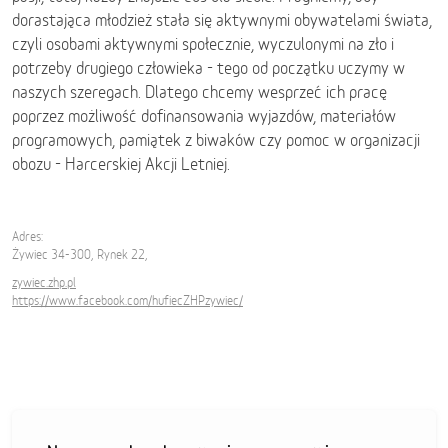
dorastająca młodzież stała się aktywnymi obywatelami świata,
czyli osobami aktywnymi społecznie, wyczulonymi na zło i
potrzeby drugiego człowieka - tego od początku uczymy w
naszych szeregach. Dlatego chcemy wesprzeć ich pracę
poprzez możliwość dofinansowania wyjazdów, materiałów
programowych, pamiątek z biwaków czy pomoc w organizacji
obozu - Harcerskiej Akcji Letniej.
Adres:
Żywiec 34-300, Rynek 22,
zywiec.zhp.pl
https://www.facebook.com/hufiecZHPzywiec/