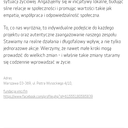
sytuacji życiowej. Angażujemy się w inicjatywy lokalne, budując
silne relacje w społeczności i promując wartości takie jak
empatia, współpraca i odpowiedzialność społeczna.
To, co nas wyróżnia, to indywidualne podejście do każdego
projektu oraz autentyczne zaangażowanie naszego zespołu.
Stawiamy na realne działania i długofalowy wpływ, a nie tylko
jednorazowe akcje. Wierzymy, że nawet małe kroki mogą
prowadzić do wielkich zmian – i właśnie takie zmiany staramy
się codziennie wprowadzać w życie.
Adres:
Warszawa 03-369, ul. Piotra Wysockiego 4/10,
fundacja.vinci.fm
https://www.facebook.com/profile.php?id=61555180585839