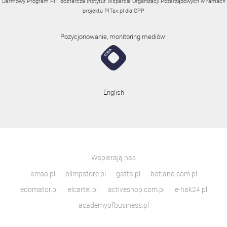
Darmowy Program PIT dostarcza Instytut Wsparcia Organizacji Pozarządowych w ramach
projektu
PITax.pl
dla OPP
Pozycjonowanie, monitoring mediów:
English
Wspierają nas
amso.pl
olimpstore.pl
gatta.pl
botland.com.pl
edomator.pl
elcartel.pl
activeshop.com.pl
e-hak24.pl
academyofbusiness.pl