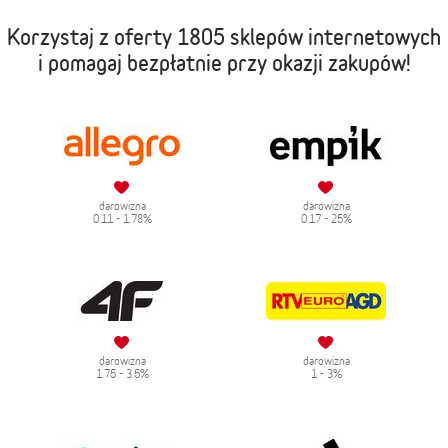
Korzystaj z oferty
1805 sklepów internetowych
i pomagaj bezpłatnie przy okazji zakupów!
darowizna
darowizna
0.11 - 1.78%
0.17 - 25%
darowizna
darowizna
1.75 - 3.5%
1 - 3%