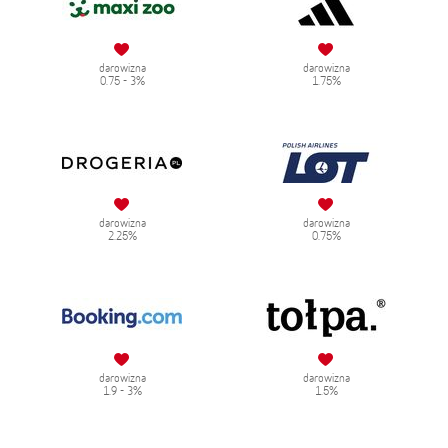
darowizna
darowizna
0.75 - 3%
1.75%
darowizna
darowizna
2.25%
0.75%
darowizna
darowizna
1.9 - 3%
1.5%