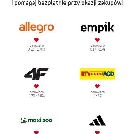
i pomagaj bezpłatnie przy okazji zakupów!
darowizna
darowizna
0.11 - 1.78%
0.17 - 25%
darowizna
darowizna
1.75 - 3.5%
1 - 3%