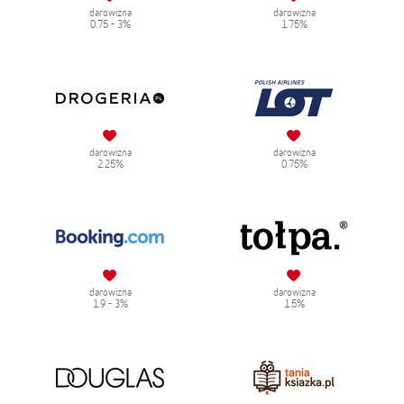
darowizna
darowizna
0.75 - 3%
1.75%
darowizna
darowizna
2.25%
0.75%
darowizna
darowizna
1.9 - 3%
1.5%