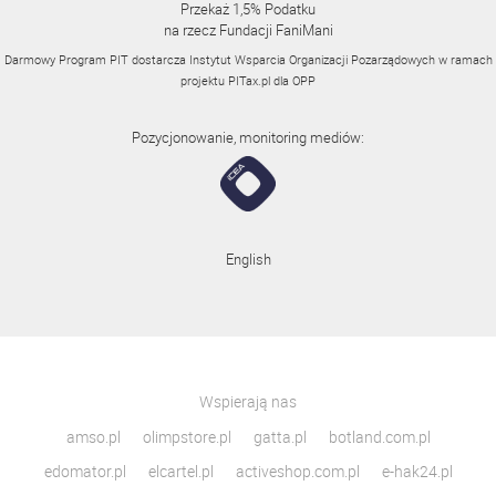
Przekaż 1,5% Podatku
na rzecz Fundacji FaniMani
Darmowy Program PIT dostarcza Instytut Wsparcia Organizacji Pozarządowych w ramach
projektu
PITax.pl
dla OPP
Pozycjonowanie, monitoring mediów:
English
Wspierają nas
amso.pl
olimpstore.pl
gatta.pl
botland.com.pl
edomator.pl
elcartel.pl
activeshop.com.pl
e-hak24.pl