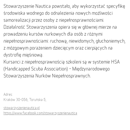
Stowarzyszenie Nautica powstało, aby wykorzystać specyfikę
środowiska wodnego do odnalezienia nowych możliwości
samorealizacji przez osoby z niepełnosprawnościami.
Działalność Stowarzyszenia opiera się w głównej mierze na
prowadzeniu kursów nurkowych dla osób z różnymi
niepełnosprawnościami: ruchową, niewidomych, głuchoniemych,
z mózgowym porażeniem dziecięcym oraz cierpiących na
dystrofię mięśniową.
Kursanci z niepełnosprawnością szkoleni są w systemie HSA
(Handicapped Scuba Association) – Międzynarodowego
Stowarzyszenia Nurków Niepełnosprawnych.
Adres:
Kraków 30-056, Toruńska 5,
stowarzyszenienautica.pl
https://www.facebook.com/stowarzyszenienautica