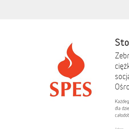
Sto
Zebr
cięż
socj
Ośro
Każdeg
dla dzi
całodob