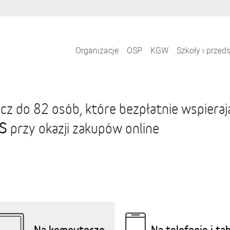
Organizacje
OSP
KGW
Szkoły i przed
cz do 82 osób, które bezpłatnie wspiera
S
przy okazji zakupów online
Na komputerze
Na telefonie i ta