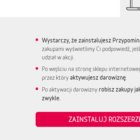
Wystarczy, że zainstalujesz Przypomin
zakupami wyświetlimy Ci podpowiedź, jeśl
udział w akcji.
Po wejściu na stronę sklepu internetowe
aktywujesz darowiznę
przez który
.
robisz zakupy jak
Po aktywacji darowizny
zwykle.
ZAINSTALUJ ROZSZER