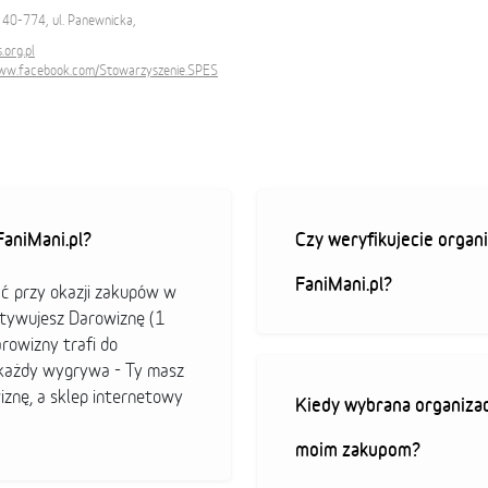
40-774, ul. Panewnicka,
org.pl
www.facebook.com/Stowarzyszenie.SPES
aniMani.pl?
Czy weryfikujecie organi
FaniMani.pl?
ać przy okazji zakupów w
ktywujesz Darowiznę (1
arowizny trafi do
b każdy wygrywa - Ty masz
iznę, a sklep internetowy
Kiedy wybrana organizac
moim zakupom?