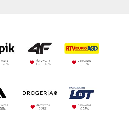
owizna
darowizna
darowizna
 - 25%
1.75 - 3.5%
1 - 3%
owizna
darowizna
darowizna
.75%
2.25%
0.75%