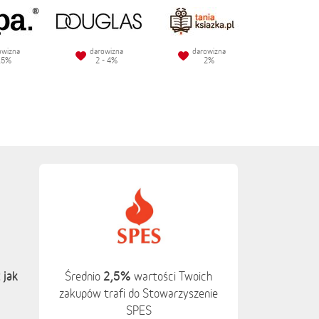
owizna
darowizna
darowizna
.5%
2 - 4%
2%
 jak
2,5%
Średnio
wartości Twoich
zakupów trafi do Stowarzyszenie
SPES