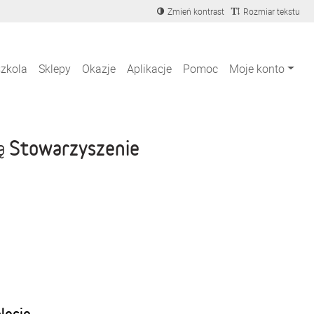
Zmień kontrast
Rozmiar tekstu
szkola
Sklepy
Okazje
Aplikacje
Pomoc
Moje konto
Stowarzyszenie
ją
blecie