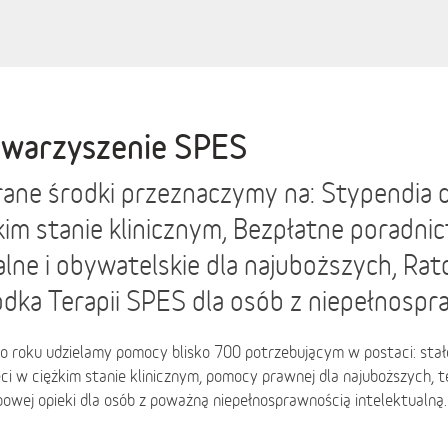
warzyszenie SPES
ane środki przeznaczymy na: Stypendia d
kim stanie klinicznym, Bezpłatne poradni
alne i obywatelskie dla najuboższych, Ra
dka Terapii SPES dla osób z niepełnospr
o roku udzielamy pomocy blisko 700 potrzebującym w postaci: stał
eci w ciężkim stanie klinicznym, pomocy prawnej dla najuboższych, te
owej opieki dla osób z poważną niepełnosprawnością intelektualną.