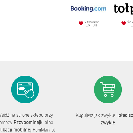
darowizna
dar
1.9 - 3%
1
ejdź na stronę sklepu przy
płacisz
Kupujesz jak zwykle i
Przypominajki
omocy
albo
zwykle
likacji mobilnej
FaniMani.pl