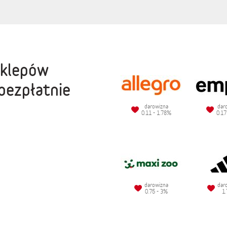
sklepów
bezpłatnie
darowizna
dar
0.11 - 1.78%
0.17
darowizna
dar
0.75 - 3%
1