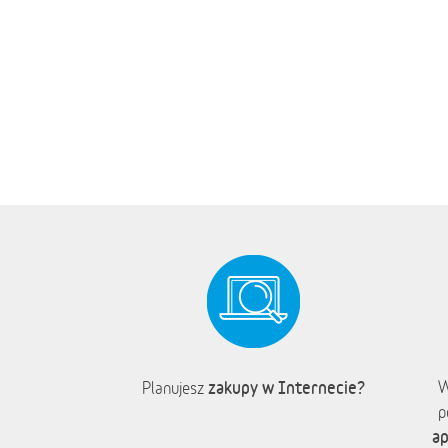
zakupy w Internecie?
W
Planujesz
p
ap