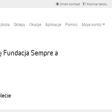
Zmień kontrast
Rozmiar tekstu
szkola
Sklepy
Okazje
Aplikacje
Pomoc
Moje konto
Fundacja Sempre a
ją
blecie