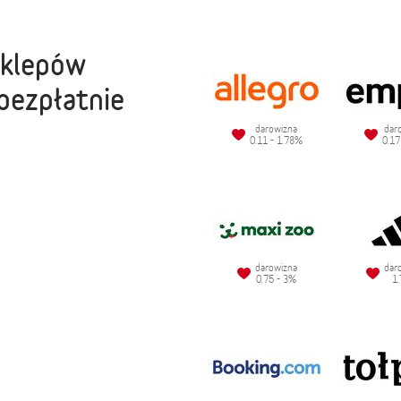
sklepów
bezpłatnie
darowizna
dar
0.11 - 1.78%
0.17
darowizna
dar
0.75 - 3%
1