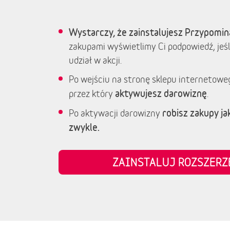
Wystarczy, że zainstalujesz Przypomin
zakupami wyświetlimy Ci podpowiedź, jeśl
udział w akcji.
Po wejściu na stronę sklepu internetowe
aktywujesz darowiznę
przez który
.
robisz zakupy jak
Po aktywacji darowizny
zwykle.
ZAINSTALUJ ROZSZER