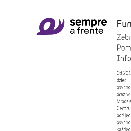
Fun
Zebr
Pomo
Info
Od 201
dzieci 
psychos
oraz w
Młodzi
Centru
pod je
psychol
każdego