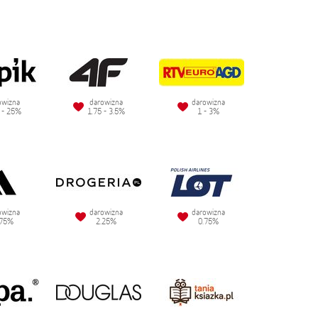
owizna
darowizna
darowizna
 - 25%
1.75 - 3.5%
1 - 3%
owizna
darowizna
darowizna
.75%
2.25%
0.75%