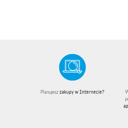
zakupy w Internecie?
W
Planujesz
p
ap