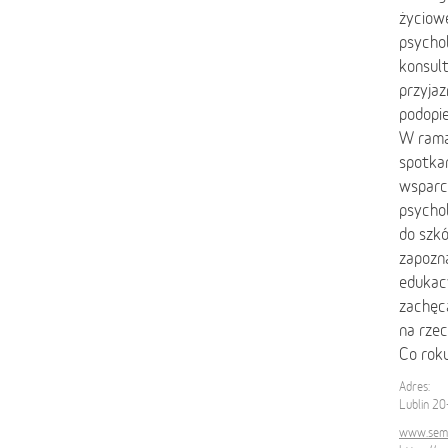
życiowe
psychol
konsult
przyjaz
podopi
W rama
spotkan
wsparc
psychol
do szk
zapozna
edukac
zachęc
na rzec
Co roku
Adres:
Lublin 2
www.semp