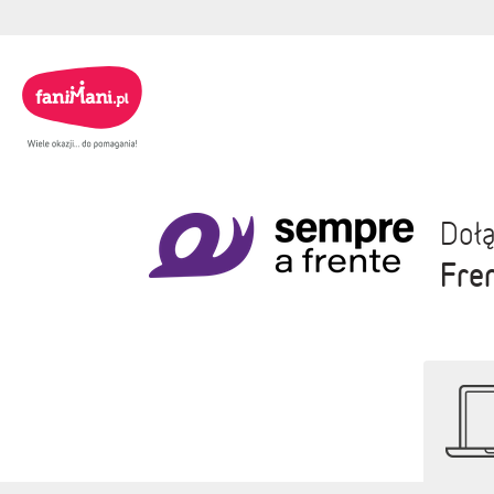
Dołą
Fre