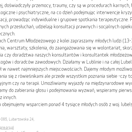
j, doświadczyły przemocy, traumy, czy są w procedurach karnych, 
ogiczne i psychiatryczne, na co dzień podejmując interwencje kryzy
acji, prowadząc indywidualne i grupowe spotkania terapeutyczne. 
nych przesłuchań, udzielają konsultacji prawnych i socjalnych opie
ecznych.
ch Centrum Młodzieżowego z kolei zapraszamy młodych ludzi (13-3
ia, warsztaty, szkolenia, do zaangażowania się w wolontariat, skorz
ia czy doradztwa naszych konsultantów i konsultantek młodzieżo
ogów i doradców zawodowych. Działamy w Lublinie i na całej Lubels
ół w nawet najmniejszych miejscowościach. Dajemy młodym możliwość
nia się z rówieśnikami ale przede wszystkim poznania siebie -czy to
yjnym czy na terapii. Umożliwiamy wyjazdy na międzynarodowe wym
amy do zabierania głosu i podejmowania wyzwań, wspieramy pierws
z innych.
 obejmujemy wsparciem ponad 4 tysiące młodych osób z woj. lubels
0-085, Lubartowska 24,
re.org.pl