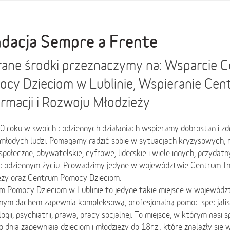
dacja Sempre a Frente
ane środki przeznaczymy na: Wsparcie 
cy Dzieciom w Lublinie, Wspieranie Ce
rmacji i Rozwoju Młodzieży
0 roku w swoich codziennych działaniach wspieramy dobrostan i zd
i młodych ludzi. Pomagamy radzić sobie w sytuacjach kryzysowych,
połeczne, obywatelskie, cyfrowe, liderskie i wiele innych, przydat
 codziennym życiu. Prowadzimy jedyne w województwie Centrum Inf
eży oraz Centrum Pomocy Dzieciom.
m Pomocy Dzieciom w Lublinie to jedyne takie miejsce w województ
dnym dachem zapewnia kompleksową, profesjonalną pomoc specjali
ogii, psychiatrii, prawa, pracy socjalnej. To miejsce, w którym nasi spe
 dnia zapewniają dzieciom i młodzieży do 18r.ż., które znalazły się w