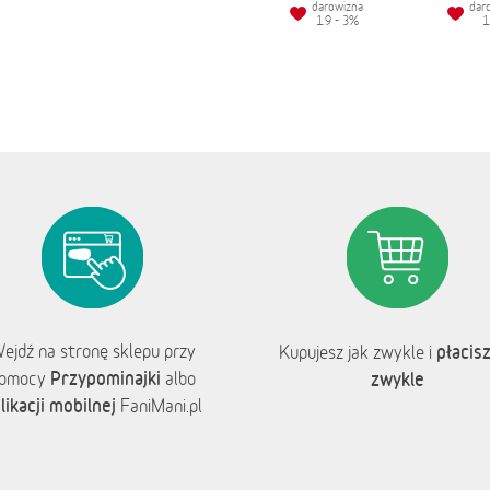
darowizna
dar
1.9 - 3%
1
ejdź na stronę sklepu przy
płacisz
Kupujesz jak zwykle i
Przypominajki
omocy
albo
zwykle
likacji mobilnej
FaniMani.pl