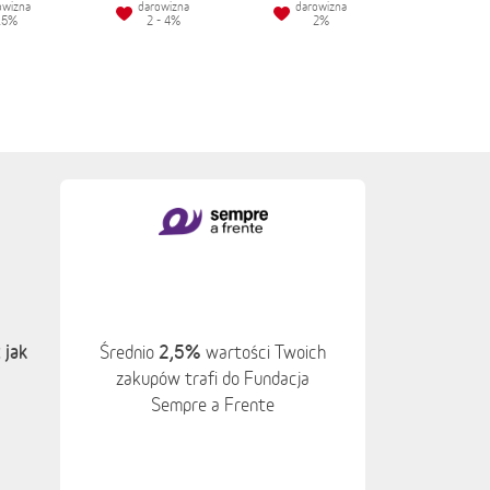
owizna
darowizna
darowizna
.5%
2 - 4%
2%
 jak
2,5%
Średnio
wartości Twoich
zakupów trafi do Fundacja
Sempre a Frente