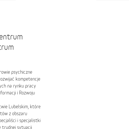
Centrum
ntrum
rowie psychiczne
 rozwijać kompetencje
nych na rynku pracy
ormacji i Rozwoju
wie Lubelskim, które
stów z obszaru
cjaliści i specjalistki
 trudnej sytuacji