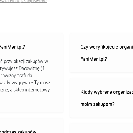
www.facebook.pl/SempreaFrente
aniMani.pl?
Czy weryfikujecie organi
FaniMani.pl?
ać przy okazji zakupów w
ktywujesz Darowiznę (1
arowizny trafi do
b każdy wygrywa - Ty masz
iznę, a sklep internetowy
Kiedy wybrana organizac
moim zakupom?
ę podczas zakupów