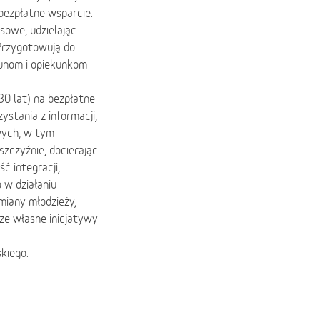
bezpłatne wsparcie:
sowe, udzielając
Przygotowują do
kunom i opiekunkom
0 lat) na bezpłatne
ystania z informacji,
wych, w tym
zczyźnie, docierając
 integracji,
 w działaniu
iany młodzieży,
ze własne inicjatywy
kiego.