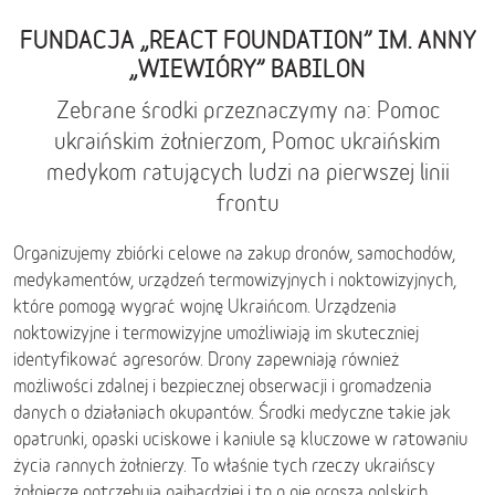
FUNDACJA „REACT FOUNDATION” IM. ANNY
„WIEWIÓRY” BABILON
Zebrane środki przeznaczymy na: Pomoc
ukraińskim żołnierzom, Pomoc ukraińskim
medykom ratujących ludzi na pierwszej linii
frontu
Organizujemy zbiórki celowe na zakup dronów, samochodów,
medykamentów, urządzeń termowizyjnych i noktowizyjnych,
które pomogą wygrać wojnę Ukraińcom. Urządzenia
noktowizyjne i termowizyjne umożliwiają im skuteczniej
identyfikować agresorów. Drony zapewniają również
możliwości zdalnej i bezpiecznej obserwacji i gromadzenia
danych o działaniach okupantów. Środki medyczne takie jak
opatrunki, opaski uciskowe i kaniule są kluczowe w ratowaniu
życia rannych żołnierzy. To właśnie tych rzeczy ukraińscy
żołnierze potrzebują najbardziej i to o nie proszą polskich