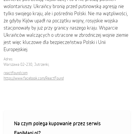
wolontariuszy. Ukraińcy bronią przed putinowską agresją nie
tylko swojego kraju, ale i pośrednio Polski. Nie ma wątpliwości,
że gdyby Kijów upadł na początku wojny, rosyjskie wojska
stacjonowały by już przy granicy naszego kraju. Wsparcie
Ukraińców walczących o utracone w zbrodniczej wojnie ziemie
jest więc kluczowe dla bezpieczeństwa Polski i Unii
Europejskiej.
Adres:
Warszawa 02-230, Jutrzenki,
reactfound.com
https://www.facebook.com/ReactFound
Na czym polega kupowanie przez serwis
FaniMani.pl?