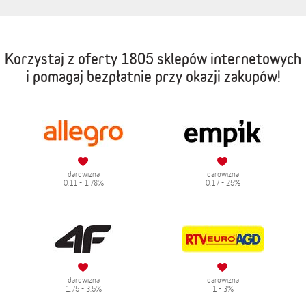
Korzystaj z oferty
1805 sklepów internetowych
i pomagaj bezpłatnie przy okazji zakupów!
darowizna
darowizna
0.11 - 1.78%
0.17 - 25%
darowizna
darowizna
1.75 - 3.5%
1 - 3%