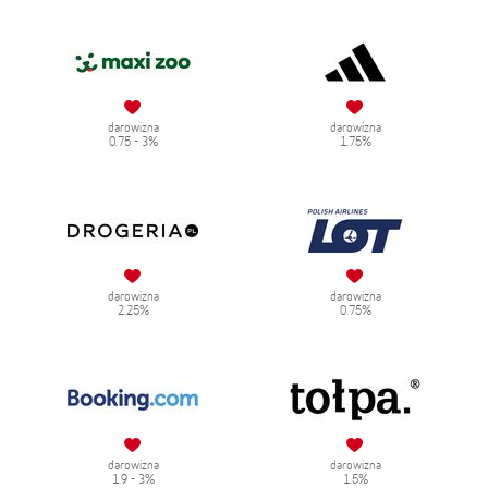
darowizna
darowizna
0.75 - 3%
1.75%
darowizna
darowizna
2.25%
0.75%
darowizna
darowizna
1.9 - 3%
1.5%