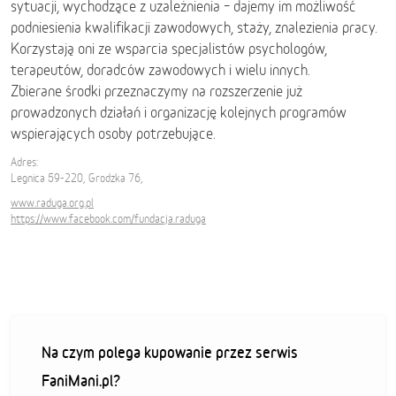
sytuacji, wychodzące z uzależnienia – dajemy im możliwość
podniesienia kwalifikacji zawodowych, staży, znalezienia pracy.
Korzystają oni ze wsparcia specjalistów psychologów,
terapeutów, doradców zawodowych i wielu innych.
Zbierane środki przeznaczymy na rozszerzenie już
prowadzonych działań i organizację kolejnych programów
wspierających osoby potrzebujące.
Adres:
Legnica 59-220, Grodzka 76,
www.raduga.org.pl
https://www.facebook.com/fundacja.raduga
Na czym polega kupowanie przez serwis
FaniMani.pl?