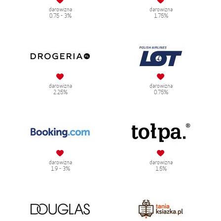
darowizna
darowizna
0.75 - 3%
1.75%
darowizna
darowizna
2.25%
0.75%
darowizna
darowizna
1.9 - 3%
1.5%