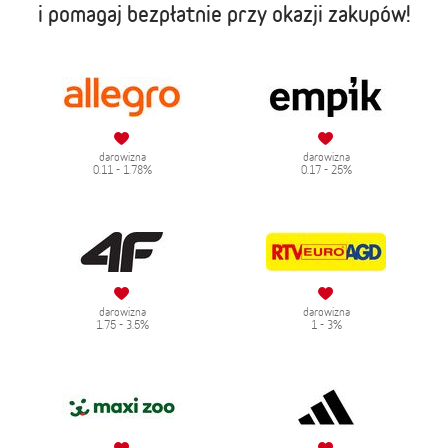
i pomagaj bezpłatnie przy okazji zakupów!
darowizna
darowizna
0.11 - 1.78%
0.17 - 25%
darowizna
darowizna
1.75 - 3.5%
1 - 3%