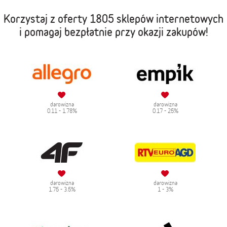
Korzystaj z oferty
1805 sklepów internetowych
i pomagaj bezpłatnie przy okazji zakupów!
darowizna
darowizna
0.11 - 1.78%
0.17 - 25%
darowizna
darowizna
1.75 - 3.5%
1 - 3%