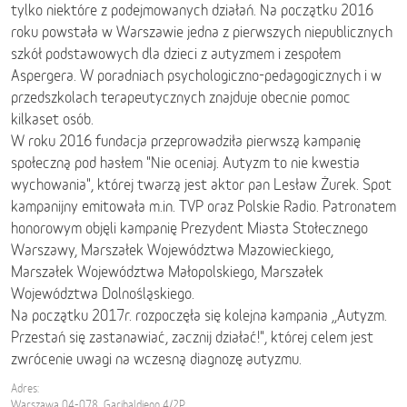
tylko niektóre z podejmowanych działań. Na początku 2016
roku powstała w Warszawie jedna z pierwszych niepublicznych
szkół podstawowych dla dzieci z autyzmem i zespołem
Aspergera. W poradniach psychologiczno-pedagogicznych i w
przedszkolach terapeutycznych znajduje obecnie pomoc
kilkaset osób.
W roku 2016 fundacja przeprowadziła pierwszą kampanię
społeczną pod hasłem "Nie oceniaj. Autyzm to nie kwestia
wychowania", której twarzą jest aktor pan Lesław Żurek. Spot
kampanijny emitowała m.in. TVP oraz Polskie Radio. Patronatem
honorowym objęli kampanię Prezydent Miasta Stołecznego
Warszawy, Marszałek Województwa Mazowieckiego,
Marszałek Województwa Małopolskiego, Marszałek
Województwa Dolnośląskiego.
Na początku 2017r. rozpoczęła się kolejna kampania ,,Autyzm.
Przestań się zastanawiać, zacznij działać!", której celem jest
zwrócenie uwagi na wczesną diagnozę autyzmu.
Adres:
Warszawa 04-078, Garibaldiego 4/2P,