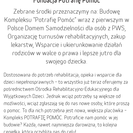
Fundacja Potrafię Pomóc
Zebrane środki przeznaczymy na: Budowę
Kompleksu "Potrafię Pomóc" wraz z pierwszym w
Polsce Domem Samodzielności dla osób z PWS,
Organizację turnusów rehabilitacyjnych, zakup
lekarstw, Wsparcie i ukierunkowanie działań
rodziców w walce o prawa i lepsze jutro dla
swojego dziecka.
Dostosowana do potrzeb rehabilitacja, opieka i wsparcie dla
dzieci niepełnosprawnych – to wszystko już teraz oferujemy za
pośrednictwem Ośrodka Rehabilitacyjno-Edukacyjnego dla
Wyjątkowych Dzieci. Jednak wciąż potrzeby są większe od
możliwości, wciąż zgłaszają się do nas nowe osoby, które proszą
o pomoc. To dla nich potrzebna jest nowa, większa placówka –
Kompleks POTRAFIĘ POMÓC. Potraficie nam pomóc w jej
budowie? Każda, nawet najmniejsza darowizna, to kolejna
cegiełka, która przybliża nas do celu!