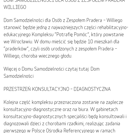
DOM SAMODZIELNOŚCI DLA OSÓB Z ZESPOŁEM PRADERA –
WILLIEGO
Dom Samodzielności dla Osób z Zespołem Pradera – Williego
stanowić będzie jedną z najważniejszych części rehabilitacyjno-
edukacyjnego Kompleksu “Potrafię Pomóc”, który powstanie
we Wrocławiu. W domu mieścić się będzie 10 mieszkań dla
“praderków”, czyli osób urodzonych z zespołem Pradera –
Williego, choroba wiecznego głodu.
Więcej o Domu Samodzielności czytaj tutaj: Dom
Samodzielności
PRZESTRZEŃ KONSULTACYJNO – DIAGNOSTYCZNA
Kolejna część kompleksu przeznaczona zostanie na zaplecze
konsultacyjno-diagnostyczne oraz na biura. W gabinetach
konsultacyjno-diagnostycznych specjaliści będą konsultowali i
diagnozowali dzieci z chorobami rzadkimi, realizując zadania
pierwszego w Polsce Ośrodka Referencyjnego w ramach