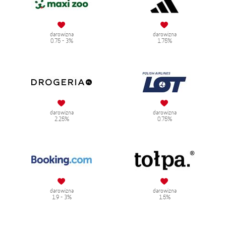
darowizna
darowizna
0.75 - 3%
1.75%
darowizna
darowizna
2.25%
0.75%
darowizna
darowizna
1.9 - 3%
1.5%