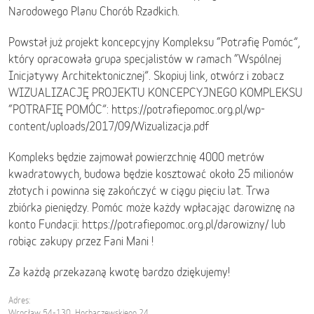
Narodowego Planu Chorób Rzadkich.
Powstał już projekt koncepcyjny Kompleksu “Potrafię Pomóc”,
który opracowała grupa specjalistów w ramach “Wspólnej
Inicjatywy Architektonicznej”. Skopiuj link, otwórz i zobacz
WIZUALIZACJĘ PROJEKTU KONCEPCYJNEGO KOMPLEKSU
“POTRAFIĘ POMÓC”: https://potrafiepomoc.org.pl/wp-
content/uploads/2017/09/Wizualizacja.pdf
Kompleks będzie zajmował powierzchnię 4000 metrów
kwadratowych, budowa będzie kosztować około 25 milionów
złotych i powinna się zakończyć w ciągu pięciu lat. Trwa
zbiórka pieniędzy. Pomóc może każdy wpłacając darowiznę na
konto Fundacji: https://potrafiepomoc.org.pl/darowizny/ lub
robiąc zakupy przez Fani Mani !
Za każdą przekazaną kwotę bardzo dziękujemy!
Adres:
Wrocław 54-130, Horbaczewskiego 24,