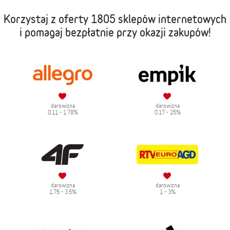
Korzystaj z oferty
1805 sklepów internetowych
i pomagaj bezpłatnie przy okazji zakupów!
darowizna
darowizna
0.11 - 1.78%
0.17 - 25%
darowizna
darowizna
1.75 - 3.5%
1 - 3%