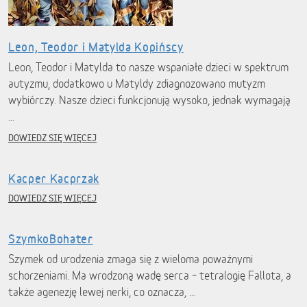
Leon, Teodor i Matylda Kopińscy
Leon, Teodor i Matylda to nasze wspaniałe dzieci w spektrum
autyzmu, dodatkowo u Matyldy zdiagnozowano mutyzm
wybiórczy. Nasze dzieci funkcjonują wysoko, jednak wymagają
…
DOWIEDZ SIĘ WIĘCEJ
Kacper Kacprzak
DOWIEDZ SIĘ WIĘCEJ
SzymkoBohater
Szymek od urodzenia zmaga się z wieloma poważnymi
schorzeniami. Ma wrodzoną wadę serca – tetralogię Fallota, a
także agenezję lewej nerki, co oznacza, …