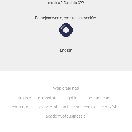
projektu
PITax.pl
dla OPP
Pozycjonowanie, monitoring mediów:
English
Wspierają nas
amso.pl
olimpstore.pl
gatta.pl
botland.com.pl
edomator.pl
elcartel.pl
activeshop.com.pl
e-hak24.pl
academyofbusiness.pl