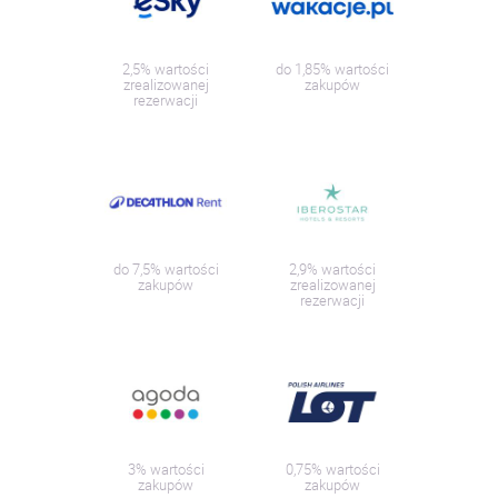
2,5% wartości
do 1,85% wartości
zrealizowanej
zakupów
rezerwacji
do 7,5% wartości
2,9% wartości
zakupów
zrealizowanej
rezerwacji
3% wartości
0,75% wartości
zakupów
zakupów