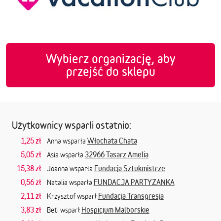
Wybierz organizację, aby
przejść do sklepu
Użytkownicy wsparli ostatnio:
1,25 zł
Włochata Chata
Anna wsparła
5,05 zł
32966 Tasarz Amelia
Asia wsparła
15,38 zł
Fundacja Sztukmistrze
Joanna wsparła
0,56 zł
FUNDACJA PARTYZANKA
Natalia wsparła
2,11 zł
Fundacja Transgresja
Krzysztof wsparł
3,83 zł
Hospicjum Malborskie
Beti wsparł