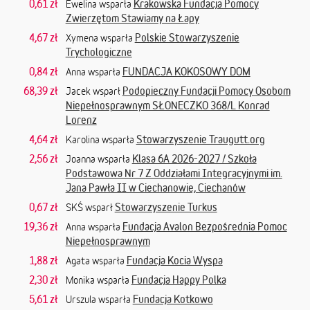
0,61 zł
Krakowska Fundacja Pomocy
Ewelina wsparła
Zwierzętom Stawiamy na Łapy
4,67 zł
Polskie Stowarzyszenie
Xymena wsparła
Trychologiczne
0,84 zł
FUNDACJA KOKOSOWY DOM
Anna wsparła
68,39 zł
Podopieczny Fundacji Pomocy Osobom
Jacek wsparł
Niepełnosprawnym SŁONECZKO 368/L Konrad
Lorenz
4,64 zł
Stowarzyszenie Traugutt.org
Karolina wsparła
2,56 zł
Klasa 6A 2026-2027 / Szkoła
Joanna wsparła
Podstawowa Nr 7 Z Oddziałami Integracyjnymi im.
Jana Pawła II w Ciechanowie, Ciechanów
0,67 zł
Stowarzyszenie Turkus
SKŚ wsparł
19,36 zł
Fundacja Avalon Bezpośrednia Pomoc
Anna wsparła
Niepełnosprawnym
1,88 zł
Fundacja Kocia Wyspa
Agata wsparła
2,30 zł
Fundacja Happy Polka
Monika wsparła
5,61 zł
Fundacja Kotkowo
Urszula wsparła