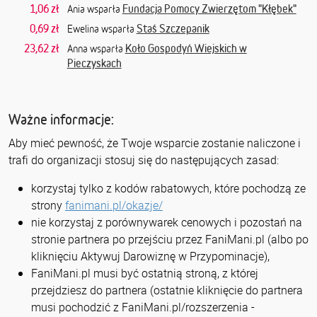
1,06 zł
Fundacja Pomocy Zwierzętom "Kłębek"
Ania wsparła
0,69 zł
Staś Szczepanik
Ewelina wsparła
23,62 zł
Koło Gospodyń Wiejskich w
Anna wsparła
Pieczyskach
Ważne informacje:
Aby mieć pewność, że Twoje wsparcie zostanie naliczone i
trafi do organizacji stosuj się do następujących zasad:
korzystaj tylko z kodów rabatowych, które pochodzą ze
strony
fanimani.pl/okazje/
nie korzystaj z porównywarek cenowych i pozostań na
stronie partnera po przejściu przez FaniMani.pl (albo po
kliknięciu Aktywuj Darowiznę w Przypominacje),
FaniMani.pl musi być ostatnią stroną, z której
przejdziesz do partnera (ostatnie kliknięcie do partnera
musi pochodzić z FaniMani.pl/rozszerzenia -