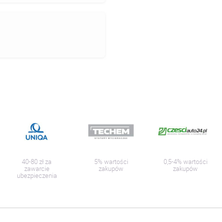
40-80 zł za
5% wartości
0,5-4% wartości
zawarcie
zakupów
zakupów
ubezpieczenia