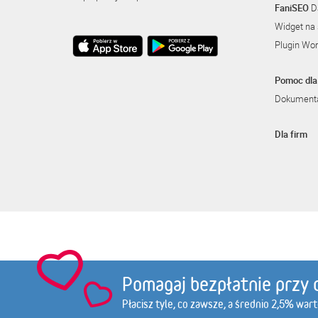
FaniSEO
Da
Widget na 
Plugin Wo
Pomoc dla 
Dokumenta
Dla firm
amso.pl
olimpstore.pl
gatta.p
Pomagaj bezpłatnie przy 
Płacisz tyle, co zawsze, a średnio 2,5% war