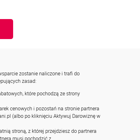
u
parcie zostanie naliczone i trafi do
tępujących zasad:
rabatowych, które pochodzą ze strony
arek cenowych i pozostań na stronie partnera
ni.pl (albo po kliknięciu Aktywuj Darowiznę w
tnią stroną, z której przejdziesz do partnera
artnera musi pochodzić z