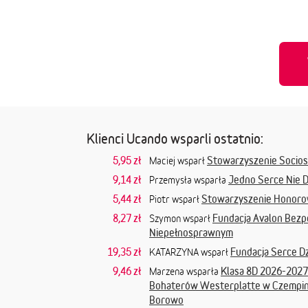
Klienci Ucando wsparli ostatnio:
5,95 zł
Stowarzyszenie Socios
Maciej wsparł
9,14 zł
Jedno Serce Nie 
Przemysła wsparła
5,44 zł
Stowarzyszenie Honoro
Piotr wsparł
8,27 zł
Fundacja Avalon Bez
Szymon wsparł
Niepełnosprawnym
19,35 zł
Fundacja Serce D
KATARZYNA wsparł
9,46 zł
Klasa 8D 2026-2027
Marzena wsparła
Bohaterów Westerplatte w Czempiniu
Borowo