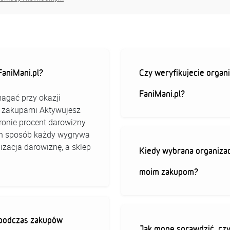
aniMani.pl?
Czy weryfikujecie organi
FaniMani.pl?
agać przy okazji
ed zakupami Aktywujesz
stronie procent darowizny
 ten sposób każdy wygrywa
izacja darowiznę, a sklep
Kiedy wybrana organizac
moim zakupom?
ę podczas zakupów
Jak mogę sprawdzić, czy