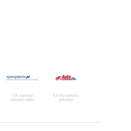
1,5% wartości
0,5-4% wartości
zakupów netto
zakupów