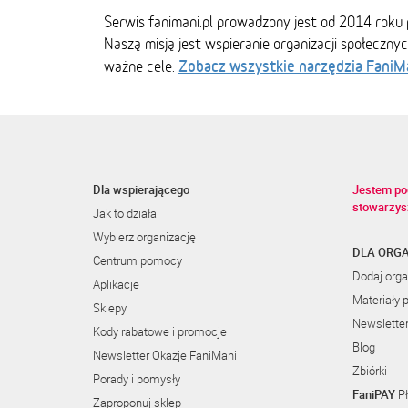
Serwis fanimani.pl prowadzony jest od 2014 roku 
Naszą misją jest wspieranie organizacji społeczny
Zobacz wszystkie narzędzia FaniM
ważne cele.
Dla wspierającego
Jestem po
stowarzys
Jak to działa
Wybierz organizację
DLA ORGA
Centrum pomocy
Dodaj orga
Aplikacje
Materiały 
Sklepy
Newslette
Kody rabatowe i promocje
Blog
Newsletter Okazje FaniMani
Zbiórki
Porady i pomysły
FaniPAY
Pł
Zaproponuj sklep