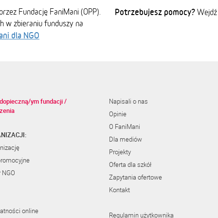
przez Fundację FaniMani (OPP).
Potrzebujesz pomocy?
Wejdź
ch w zbieraniu funduszy na
ani dla NGO
dopieczną/ym fundacji /
Napisali o nas
zenia
Opinie
O FaniMani
NIZACJI:
Dla mediów
nizację
Projekty
promocyjne
Oferta dla szkół
r NGO
Zapytania ofertowe
Kontakt
atności online
Regulamin użytkownika