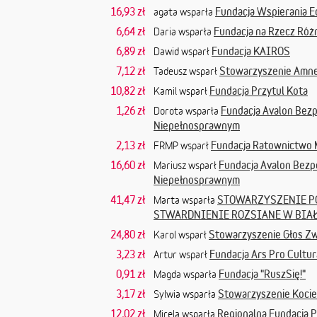
16,93 zł
Fundacja Wspierania E
agata wsparła
6,64 zł
Fundacja na Rzecz Róż
Daria wsparła
6,89 zł
Fundacja KAIROS
Dawid wsparł
7,12 zł
Stowarzyszenie Amne
Tadeusz wsparł
10,82 zł
Fundacja Przytul Kota
Kamil wsparł
1,26 zł
Fundacja Avalon Bez
Dorota wsparła
Niepełnosprawnym
2,13 zł
Fundacja Ratownictwo 
FRMP wsparł
16,60 zł
Fundacja Avalon Bez
Mariusz wsparł
Niepełnosprawnym
41,47 zł
STOWARZYSZENIE P
Marta wsparła
STWARDNIENIE ROZSIANE W BIA
24,80 zł
Stowarzyszenie Głos Zw
Karol wsparł
3,23 zł
Fundacja Ars Pro Cultur
Artur wsparł
0,91 zł
Fundacja "RuszSię!"
Magda wsparła
3,17 zł
Stowarzyszenie Kocie
Sylwia wsparła
12,02 zł
Regionalna Fundacja
Mirela wsparła