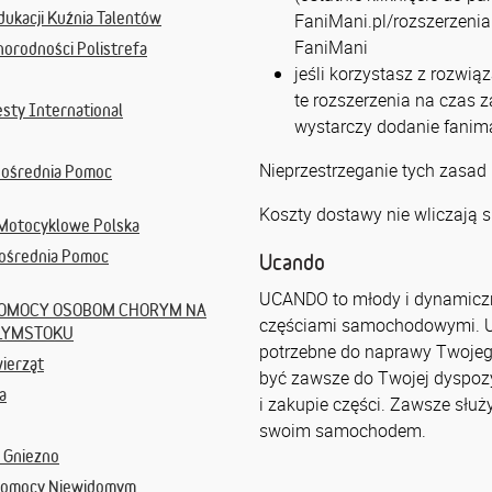
dukacji Kuźnia Talentów
FaniMani.pl/rozszerzenia 
FaniMani
norodności Polistrefa
jeśli korzystasz z rozwią
te rozszerzenia na czas 
sty International
wystarczy dodanie fanima
Nieprzestrzeganie tych zasad
pośrednia Pomoc
Koszty dostawy nie wliczają s
Motocyklowe Polska
pośrednia Pomoc
Ucando
UCANDO to młody i dynamiczny
OMOCY OSOBOM CHORYM NA
częściami samochodowymi. U n
ŁYMSTOKU
potrzebne do naprawy Twojego 
ierząt
być zawsze do Twojej dyspozy
a
i zakupie części. Zawsze służ
swoim samochodem.
 Gniezno
 Pomocy Niewidomym