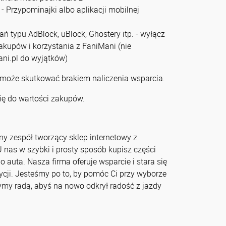
- Przypominajki albo aplikacji mobilnej
zań typu AdBlock, uBlock, Ghostery itp. - wyłącz
zakupów i korzystania z FaniMani (nie
ni.pl do wyjątków)
 może skutkować brakiem naliczenia wsparcia.
ię do wartości zakupów.
 zespół tworzący sklep internetowy z
as w szybki i prosty sposób kupisz części
auta. Nasza firma oferuje wsparcie i stara się
cji. Jesteśmy po to, by pomóc Ci przy wyborze
ymy radą, abyś na nowo odkrył radość z jazdy