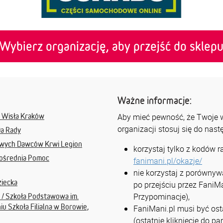
Wybierz organizację, aby przejść do sklep
Ważne informacje:
 Wisła Kraków
Aby mieć pewność, że Twoje ws
organizacji stosuj się do nas
Da Rady
wych Dawców Krwi Legion
korzystaj tylko z kodów 
pośrednia Pomoc
fanimani.pl/okazje/
nie korzystaj z porównyw
ziecka
po przejściu przez FaniMa
Przypominacje),
 / Szkoła Podstawowa im.
 Szkoła Filialna w Borowie,
FaniMani.pl musi być osta
(ostatnie kliknięcie do p