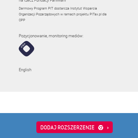
na rzecz Fundacji FaniMani
Darmowy Program PIT dostarcza Instytut Wsparcia
Organizacji Pozarządowych w ramach projektu
PITax.pl
dla
OPP
Pozycjonowanie, monitoring mediów:
English
-hak24.pl
academyofbusiness.pl
DODAJ ROZSZERZENIE
›