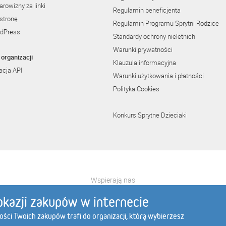
rowizny za linki
Regulamin beneficjenta
stronę
Regulamin Programu Sprytni Rodzice
rdPress
Standardy ochrony nieletnich
Warunki prywatności
organizacji
Klauzula informacyjna
cja API
Warunki użytkowania i płatności
Polityka Cookies
Konkurs Sprytne Dzieciaki
Wspierają nas
l
botland.com.pl
edomator.pl
elcartel.pl
activeshop.com.pl
e
okazji zakupów w internecie
tości Twoich zakupów trafi do organizacji, którą wybierzesz