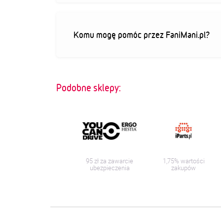
Komu mogę pomóc przez FaniMani.pl?
Podobne sklepy:
95 zł za zawarcie
1,75% wartości
ubezpieczenia
zakupów